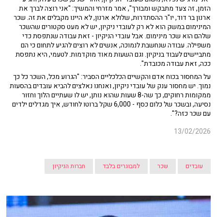
הזמן, זה צעד מתבקש ומבורך", אמר מזרחי והמשיך: "אני רוצה לברך את
ארנון בר דוד, יו"ר ההסתדרות, שלולא ארנון, לא היינו מקבלים את זה. שכר
המינימום במשק הוא לא רק לעובדי ניקיון, יש לא מעט סקטורים שהשכר
שלהם הוא שכר מינימום. אבל עובדי הניקיון - זאת עבודה שנתפסת כדי
משפילה. עבודה שנחשבת לנמוכה, אנשים לא רוצים להגיע לתחום כי הם
מתביישים לעבוד בניקיון. וגם השעות מאוד מוקדמות. לטעמי, היא נתפסת
ככה, זאת עבודה מכובדת".
על המחסור בכוח אדם והקשיים הכלכליים הסביר: "הגרוע מכל, השכר כל כך
נמוך. יש מחסור ענק של עובדי ניקיון, ואנחנו נאלצים להביא עובדים בהסעות
ממקומות רחוקים, כך שה-8 שעות שהוא נותן, יש לו שעתיים הלוך וחזור
נסיעה, ובשכר של כלום כסף - 6,000 שקל ברוטו לחודש, איך מגדלים ילדים
עם שכר כזה?".
13/02/2026
עובדים
שכר
למבוגרים בלבד
חברות הניקיון