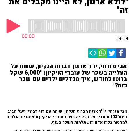
"לולא ארנון, לא היינו מקבלים את
זה"
00:00
09:08
אבי מזרחי, יו''ר ארגון חברות הנקיון, שוחח על
העלייה בשכר של עובדי הניקיון: "6,000 שקל
ברוטו לחודש, איך מגדלים ילדים עם שכר
כזה?"
אבי מזרחי, יו''ר ארגון חברות הנקיון, שוחח עם דני דבורין ויעל חביב
ב-103fm וה
סביר על העלייה בשכר עובדי הניקיון והאתגרים הנלווים
למחסור בכוח אדם והשתלמות השכר בענף.
"אני מרגיש נפלא, משום שעובדי הניקיון, אחרי שנים, שכרם עלה, והגיע