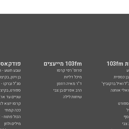
103
103fm מייעצים
פודקאסט
ע
פרופ' רפי קרסו
שבע תשע - 
ובן כספית
מיכל דליות
בן וינון, בקיצו
ל ואיל ברקוביץ'
ד"ר מאיה רוזמן
סג"ל וברקו -
ואלי אוחנה
הרב אפרים בן צבי
ספורט, בקיצו
שיחות לילה
שניים עד ארב
ספורט
קרסו יוצא לא
ל
ככה קמתי
סף
הכול פתוח - א
 צבי
מילים ולחן