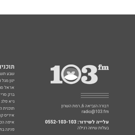
תוכניות fm
שבע תש
ינון מגל 
אראל סג"
ברק סרי 
גיא פלג
דבורה הנביאה 6, רמת השרון
תוכנית ה
radio@103.fm
איריס קו
עלייה לשידור: 0552-103-103
איפה הכ
בעלות שיחה רגילה
פנינה בת