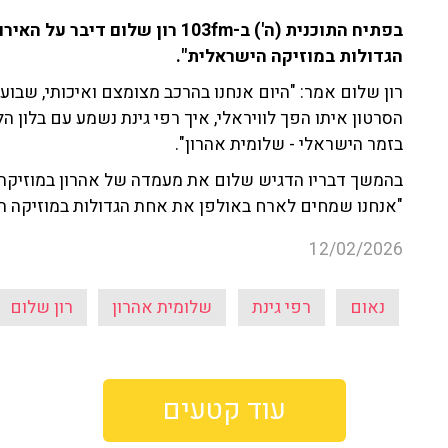
בפתיח התוכנית (ה') ב-103fm רון ש
הגדולות במוזיקה הישראלית".
רון שלום אמר: "היום אנחנו בהרכב מצומצם ואיכותי, שבוע 
הסרטון איתו הפך לוויראלי, איך רפי גינת נשמע עם בלון 
בזמר הישראלי - שלומית אהרון".
בהמשך דבריו הדגיש שלום את מעמדה של אהרון במוזיקה 
"אנחנו שמחים לארח באולפן את אחת הגדולות במוזיקה הי
12/02/2026
נאום
רפי גינת
שלומית אהרון
רון שלום
עוד קטעים