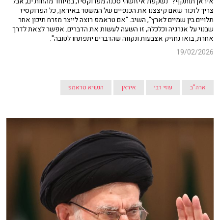
איראן תותקף? "נשקפת איזושהי סכנה מפרוקסיז, במיוחד מהחות'ים, אבל
צריך לזכור שאם קיצצנו את הכנפיים של המשטר באיראן, כל הפרוקסיז
תלויים בין שמיים לארץ", השיב. "אם טראמפ רוצה לייצר מזרח תיכון אחר
שבנוי על אנרגיה וכלכלה, זו השעה לעשות את הדברים. אפשר לצאת לדרך
אחרת, בואו נחזיק אצבעות ונקווה שהדברים יתפתחו לטובה".
19/02/2026
ארה"ב
עוזי רבי
איראן
הנשיא טראמפ