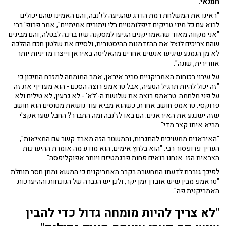
חמנאי.
"ראינו את המשלחת רמת הדרג שהגיעה לז'נבה, והם האמינו שהם יכולים
לבוא עם כל מיני טריקים דיפלומטיים בלי ויתורים אמיתיים", אמר פרופ' רבי.
"אני מקווה מאוד שהאמריקנים הגיעו למסקנה שזו ברכה לבטלה, והם מבינים
שהם צריכים לנצל את ההזדמנות ההיסטורית, ולסיים את שלטון חכם ההלכה.
לא מן הנמנע שיגיעו אנשים אחרים מהאליטה באיראן וייצרו מדיניות יותר
אוורירית, שונה".
על עיבוי בכוחות האמריקניים סביב איראן, אמר המומחה למזרח התיכון כי
"זה יכול להיות תרגיל הטעיה, אבל טראמפ רוצה הסכם - הוא מעדיף את זה
על פני מלחמה. טראמפ רוצה את שלושת ה-'לא' - לא גרעין, לא טילים ולא
פרוקסי. טראמפ חושב אחרת, כשהוא מביא עוד נושאת מטוסים הוא חושב
שזה ישכנע את האיראנים. הם באו לז'נבה ומה התברר? החבל שעראקצ'י
מביא איתו קצר מדי".
"האיראנים ממשיכים להתגרות, והמשטר הזה מאבד קשר עם המציאות",
העריך פרופסור רבי. "הוא בלחץ אימים, הוא מודע מה אומרת ההיערכות
הצבאית הזו. אנחנו רואים פחות פרגמטיזם ויותר אפוקליפסה".
לפיכך גוברת לדעתו המחשבה בקרב האמריקנים כי המשא ומתן חסר תוחלת.
"טראמפ מבין שיש אובדן זמן יקר, ולכן יש הגברה של הנוכחות וההיערכות
האמריקנית פה".
"לא צריך להיות מומחה גדול כדי להבין