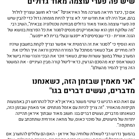
שיש פה פערי עוצמה מאוד גדולים"
אם כך, כיצד תיראה מערכה מול האיראנים? "אני לא חושב שצריך לזלזל
בהם, אבל היה לנו את חודש יוני. לא צריך להיות מומחה גדול כדי להבין שיש
פה פערי עוצמה מאוד מאוד גדולים מבחינת טכנולוגיה צבאית", השיב רבי.
"מה שלוקח זמן הוא שהאמריקנים מנסים לסגור את כל הפרצות בנושא של
הגנה אוורית - כדי שבסיסים לא ייפגעו ובעלי ברית לא ייפגעו".
הוא הוסיף כי "לסגור את זה הרמטית אי אפשר וצריך לקחת בחשבון שיהיו
לזה מחירים. אבל כשאני מסתכל על המזרח התיכון ורואה איך הוליכו את
המערב שולל במשך עשרות שנים, כשאני זוכר את הבכי והנהי שהיו בישראל
כשטראמפ יצא מהסכם הגרעין, כדאי ליטול קורה מבין העיניים - את המשטר
הזה צריך להסיר מהעולם".
"אני מאמין שבזמן הזה, כשאנחנו
מדברים, נעשים דברים בגו"
עם זאת הוא הדגיש כי שינוי משטר באיראן לא יכול להתרחש רק באמצעות
תקיפות מהאוויר. "זה צריך להיות עם אזמל מנתחים. אני מאמין שבזמן הזה,
כשאנחנו מדברים, נעשים דברים בגו. חשוב מאוד שבתוך איראן תהיינה
יתדות של מיעוטים, של סוכני כאוס, של מחאה אזרחית שתתכתב עם
המתקפה".
בהמשך נדרש רבי לשאלת שלוחיה של איראן - האם הם עלולים להתערב אם