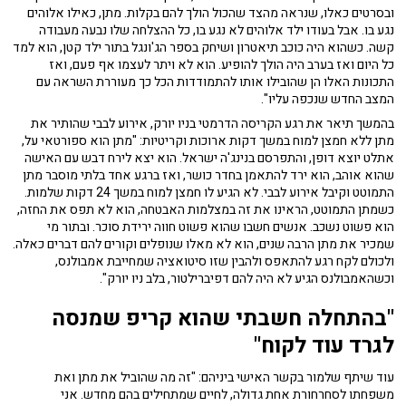
ובסרטים כאלו, שנראה מהצד שהכול הולך להם בקלות. מתן, כאילו אלוהים
נגע בו. אבל בעודו ילד אלוהים לא נגע בו, כל ההצלחה שלו נבעה מעבודה
קשה. כשהוא היה כוכב תיאטרון ושיחק בספר הג'ונגל בתור ילד קטן, הוא למד
כל היום ואז בערב היה הולך להופיע. הוא לא ויתר לעצמו אף פעם, ואז
התכונות האלו הן שהובילו אותו להתמודדות הכל כך מעוררת השראה עם
המצב החדש שנכפה עליו".
בהמשך תיאר את רגע הקריסה הדרמטי בניו יורק, אירוע לבבי שהותיר את
מתן ללא חמצן למוח במשך דקות ארוכות וקריטיות: "מתן הוא ספורטאי על,
אתלט יוצא דופן, והתפרסם בנינג'ה ישראל. הוא יצא לירח דבש עם האישה
שהוא אוהב, הוא ירד להתאמן בחדר כושר, ואז ברגע אחד בלתי מוסבר מתן
התמוטט וקיבל אירוע לבבי. לא הגיע לו חמצן למוח במשך 24 דקות שלמות.
כשמתן התמוטט, הראינו את זה במצלמות האבטחה, הוא לא תפס את החזה,
הוא פשוט נשכב. אנשים חשבו שהוא פשוט חווה ירידת סוכר. ובתור מי
שמכיר את מתן הרבה שנים, הוא לא מאלו שנופלים וקורים להם דברים כאלה.
ולכולם לקח רגע להתאפס ולהבין שזו סיטואציה שמחייבת אמבולנס,
וכשהאמבולנס הגיע לא היה להם דפיברילטור, בלב ניו יורק".
"בהתחלה חשבתי שהוא קריפ שמנסה
לגרד עוד לקוח"
עוד שיתף שלמור בקשר האישי ביניהם: "זה מה שהוביל את מתן ואת
משפחתו לסחרחורת אחת גדולה, לחיים שמתחילים בהם מחדש. אני