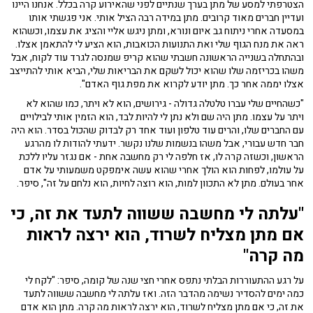
הצטרפתי למסע של מתן בערך שנתיים לפני שהאירוע קרה בכלל. אנחנו היינו
ועדיין חברים מאוד קרובים. מתן במידה רבה הציל אותי. אני פגשתי אותו
במסעדה אחרי ניתוח גב איום ונורא, ומתן ניגש אליי והציג את עצמו, וכשהוא
ראה את מנח הגוף שלי ואת התנועות הכואבות, הוא הציע לי להתאמן אצלו.
ובהתחלה בשנייה הראשונה חשבתי שהוא קריפ שמנסה לגרד עוד לקוח, אבל
משהו בכריזמה שלו שהוא יכול לשקם את הבריאות שלי, הביא אותי להתייצב
אצלו יממה אחר כך. מתן יודע לקרוא את מפת גוף האדם".
"כשהחיים שלי עברו טלטלה גדולה - גירושים, הוא לא ויתר, כמו שהוא לא
ויתר על עצמו. מתן היה שם ולא נתן לי להיות לבד, הוא הזמין אותי לבילויים
עם החברים שלו, והרים עוד טלפון ועוד אחד רק לבדוק שהכול בסדר. הוא היה
חבר חדש עבורי, אבל משהו בנשמות שלנו נקשר. ידעתי להודות לו מהרגע
הראשון, וכשזה קרה לו, אז חלפה לי רק מחשבה אחת - אם נגזר עליו ללכת
על עולמו, לפחות הוא הולך אחרי שהוא עשה אימפקט משמעותי על אדם
אחר בעולם. מתן לא התכוון למות, הוא רוצה לחיות, הוא נלחם על זה", סיפר.
"עלתה לי מחשבה ששווה לתעד את זה, כי
אם מתן מצליח לשרוד, הוא ירצה לראות
מה קרה"
על רגע ההתעוררות הבלתי נתפס אחרי חצי שנה של קומה, סיפר: "לקח לי
כמה ימים להסדיר נשימה מהדבר הזה. ואז עלתה לי מחשבה ששווה לתעד
את זה, כי אם מתן מצליח לשרוד, הוא ירצה לראות מה קרה. מתן הוא אדם