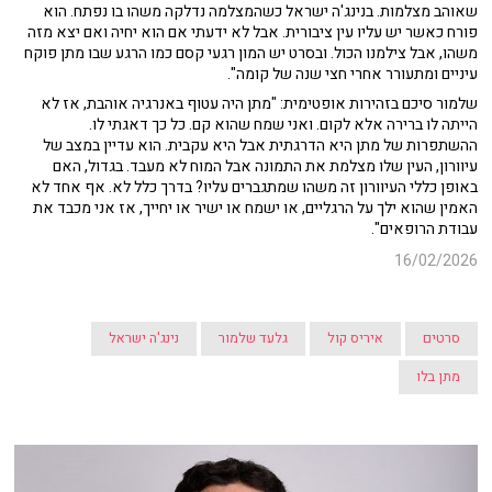
שאוהב מצלמות. בנינג'ה ישראל כשהמצלמה נדלקה משהו בו נפתח. הוא
פורח כאשר יש עליו עין ציבורית. אבל לא ידעתי אם הוא יחיה ואם יצא מזה
משהו, אבל צילמנו הכול. ובסרט יש המון רגעי קסם כמו הרגע שבו מתן פוקח
עיניים ומתעורר אחרי חצי שנה של קומה".
שלמור סיכם בזהירות אופטימית: "מתן היה עטוף באנרגיה אוהבת, אז לא
הייתה לו ברירה אלא לקום. ואני שמח שהוא קם. כל כך דאגתי לו.
ההשתפרות של מתן היא הדרגתית אבל היא עקבית. הוא עדיין במצב של
עיוורון, העין שלו מצלמת את התמונה אבל המוח לא מעבד. בגדול, האם
באופן כללי העיוורון זה משהו שמתגברים עליו? בדרך כלל לא. אף אחד לא
האמין שהוא ילך על הרגליים, או ישמח או ישיר או יחייך, אז אני מכבד את
עבודת הרופאים".
16/02/2026
סרטים
איריס קול
גלעד שלמור
נינג'ה ישראל
מתן בלו