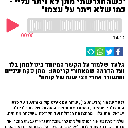
"כשהתגרשתי מתן לא ויתר עליי -
כמו שלא ויתר על עצמו"
00:00
14:15
גלעד שלמור על הקשר המיוחד בינו למתן בלו
ועל הדרמה שמאחורי קריסתו: "מתן פקח עיניים
והתעורר אחרי חצי שנה של קומה"
גלעד שלמור (חדשות 12), שוחח עם איריס קול ב-103fm
על סרטו
החדש 'חי פעמיים', המתעד את סיפורו המטלטל של כוכב '
נינג'ה
ישראל'
מתן בלו - מההצלחה הגדולה ועד הקריסה ששינתה את חייו.
שלמור פתח בתיאור דמותו של מתן כמי שהצלחתו נראית טבעית מהצד, אך
נבנתה בעבודה קשה מילדות: "יש אנשים, בעיקר אלה שמתועדים בפרויקטים