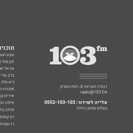
תוכניות fm
שבע תש
ינון מגל 
אראל סג"
ברק סרי 
גיא פלג
דבורה הנביאה 6, רמת השרון
תוכנית ה
radio@103.fm
איריס קו
עלייה לשידור: 0552-103-103
איפה הכ
בעלות שיחה רגילה
פנינה בת
רון קופמ
רז שכניק