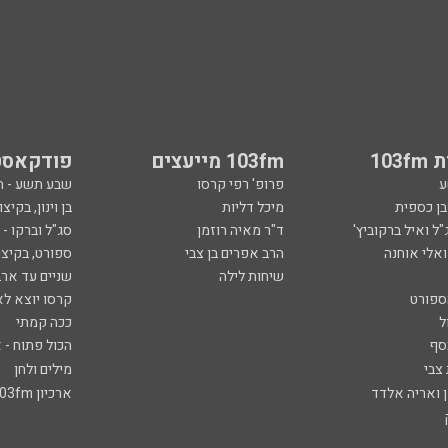
103
103fm מייעצים
פודקאסט
ע
פרופ' רפי קרסו
שבע תשע - 
ובן כספית
מיכל דליות
בן וינון, בקיצו
ל ואיל ברקוביץ'
ד"ר מאיה רוזמן
סג"ל וברקו -
ואלי אוחנה
הרב אפרים בן צבי
ספורט, בקיצו
שיחות לילה
שניים עד ארב
ספורט
קרסו יוצא לא
ל
ככה קמתי
סף
הכול פתוח - א
 צבי
מילים ולחן
ן ואריה אלדד
ארכיון 103fm