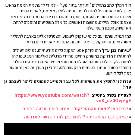
דוד המלך כתב בתהילים “וְתוֹרָתְךָ בְּתוֹךְ מֵעָי” - לא די לדעת את האמת בראש,
צריך לעכל אותה על למנת להפוך אותה לחלק מאיתנו, לאורח החיים
שלנו. השבוע בתוכנית העמקנו וחקרנו מהם הדברים בהם אנחנו מזינים את
עצמנו: אוכל, מילים, מחשבות ואנשים, כל אלה משפיעים והופכים להיות
האישיות, הטבע השני שלנו.
כמו תמיד, שתפו עם כל מי שזקוק לשמוע והצטרפו אלינו באהבה לתהליך
משנה חיים: פרוטוקול בריאה - תכנות התודעה לאורח חיים בריא!
'שיחות בגן עדן'
הינו פודקאסט המקנה כלים תודעתיים, זמינים ויעילים
להתנהלות מדויקת במשחק החיים. פריידי מרגלית ואלימור הניג שמו להן
למטרה לקרב ולהנגיש את העולם התודעתי ולייצר אינטגרציה עם העולם
החומרי הסובב אותנו. השתיים מבקשות להעביר כי גן העדן זה כאן והאושר
זמין לכל דורש.
עזרו לנו להפיץ את השיחות לכל עבר ולסייע להמונים לייצר לעצמם גן
עדן!
https://www.youtube.com/watch?
לצפייה בפרק ביוטיוב:
v=K_cz0Ovp-gE
לחצו כאן '
לצאת מהמטריקס'
- אירוע פותח תודעה במתנה
♦
יצאתם כבר מהמטריקס? לחצו כאן ל
חדר כושר לתודעה
♦