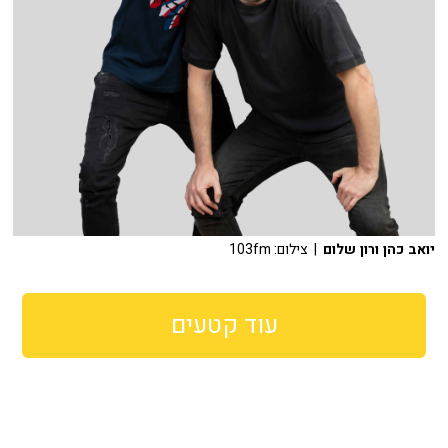
יואב כהן ורון שלום
| צילום: 103fm
עוד קטעים