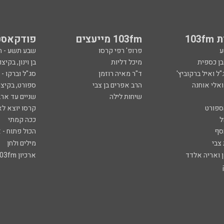
103
103fm מייעצים
פודקאסט
ע
פרופ' רפי קרסו
שבע תשע - 
ובן כספית
מיכל דליות
בן וינון, בקיצו
ל ואיל ברקוביץ'
ד"ר מאיה רוזמן
סג"ל וברקו -
ואלי אוחנה
הרב אפרים בן צבי
ספורט, בקיצו
שיחות לילה
שניים עד ארב
ספורט
קרסו יוצא לא
ל
ככה קמתי
סף
הכול פתוח - א
 צבי
מילים ולחן
ן ואריה אלדד
ארכיון 103fm