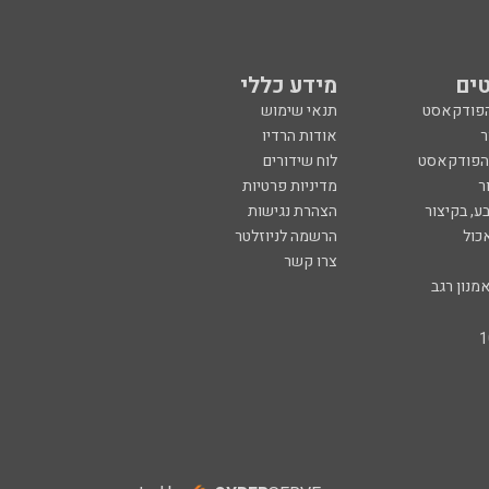
ים
מידע כללי
הפודקאסט
תנאי שימוש
ר
אודות הרדיו
 הפודקאסט
לוח שידורים
ר
מדיניות פרטיות
ע, בקיצור
הצהרת נגישות
כול
הרשמה לניוזלטר
צרו קשר
מנון רגב