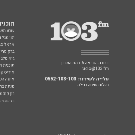
תוכניות fm
שבע תש
ינון מגל 
אראל סג"
ברק סרי 
גיא פלג
דבורה הנביאה 6, רמת השרון
תוכנית ה
radio@103.fm
איריס קו
עלייה לשידור: 0552-103-103
איפה הכ
בעלות שיחה רגילה
פנינה בת
רון קופמ
רז שכניק