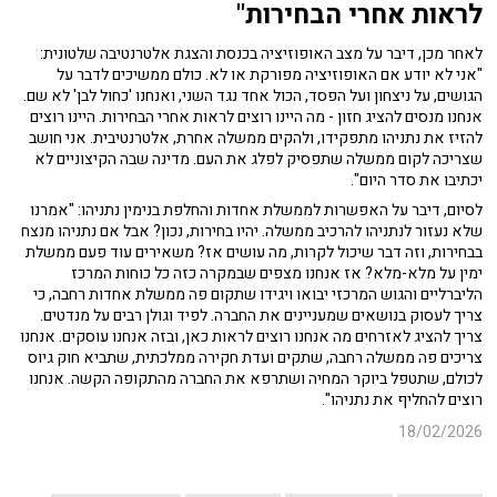
לראות אחרי הבחירות"
לאחר מכן, דיבר על מצב האופוזיציה בכנסת והצגת אלטרנטיבה שלטונית:
"אני לא יודע אם האופוזיציה מפורקת או לא. כולם ממשיכים לדבר על
הגושים, על ניצחון ועל הפסד, הכול אחד נגד השני, ואנחנו 'כחול לבן' לא שם.
אנחנו מנסים להציג חזון - מה היינו רוצים לראות אחרי הבחירות. היינו רוצים
להזיז את נתניהו מתפקידו, ולהקים ממשלה אחרת, אלטרנטיבית. אני חושב
שצריכה לקום ממשלה שתפסיק לפלג את העם. מדינה שבה הקיצוניים לא
יכתיבו את סדר היום".
לסיום, דיבר על האפשרות לממשלת אחדות והחלפת בנימין נתניהו: "אמרנו
שלא נעזור לנתניהו להרכיב ממשלה. יהיו בחירות, נכון? אבל אם נתניהו מנצח
בבחירות, וזה דבר שיכול לקרות, מה עושים אז? משאירים עוד פעם ממשלת
ימין על מלא-מלא? אז אנחנו מצפים שבמקרה כזה כל כוחות המרכז
הליברליים והגוש המרכזי יבואו ויגידו שתקום פה ממשלת אחדות רחבה, כי
צריך לעסוק בנושאים שמעניינים את החברה. לפיד וגולן רבים על מנדטים.
צריך להציג לאזרחים מה אנחנו רוצים לראות כאן, ובזה אנחנו עוסקים. אנחנו
צריכים פה ממשלה רחבה, שתקים ועדת חקירה ממלכתית, שתביא חוק גיוס
לכולם, שתטפל ביוקר המחיה ושתרפא את החברה מהתקופה הקשה. אנחנו
רוצים להחליף את נתניהו".
18/02/2026