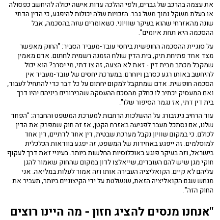
את עצמה בהרכב של גברים, ולפי ההלכה עדות אישה יכולה להיחשב כפסולה
או בעלת משקל נמוך משל גבר. הזכויות שלה יכולות להיפגע, כי הדין הדתי
שונה מהאזרחי שהוא בעיקר שוויוני. כשאומרים שזה בהסכמה, אבל
ההסכמה היא תחת איומים".
על סוגיית ההסכמה החופשית ביחסי עובד-מעביד הסביר: "החוק מאפשר
מצד אחד פתיחת תיק, בית הדין שולח הזמנה רשמית לחתום. אדם מאמין
שמקבל מכתב מבית דין - זאת לא הצעה, זה צו דתי, מי יסרב? הוא יכול
להיחשב באותו רגע כסרבן ויוחרם. במערכת יחסים של עובד-מעביד אין
הסכמה חופשית. אדם שמתקבל למקום יחתום על כל דבר כדי להתחיל לעבוד,
ואם המעסיק יכתיב לו כחלק מהסכם ההעסקה שהבירורים ביניהם יהיו דרך
בית דין דתי, אז נגמר הסיפור שלו".
עוד הרחיב גינזבורג על ההשלכות הרחבות למערכת המשפט והחברה: "הפחד
שלנו, אם נסתכל מעבר לפגיעה באזרח הקטן, אז זה חוק שמפרק את הדין
לכולם. כי במקום שוויון נקבל מערכת שבטית, דין אחד לדתיים, דין אחד
למוסלמים. זה ייפגע באחידות של המשפט, זה יפגע בוודאות הכלכלית
בישראל, וזה בעיקר פוגע באוכלוסיות החלשות ביותר. בעיניי זאת דרך לעקוף
חוקי מגן שיש להם העובדים, שייאלצו לדון במקום שהחוק שאמור להגן
עליהם לא קיים. הקואליציה העבירה אותו וזה אמור לעלות במליאה. אני
מנחש שגם הקואליציה הזאת, שנשלטת על ידי הקיצוניים ביותר, תעביר את
החוק הזה".
"אנחנו מנסים להציג חזון - מה היינו רוצים