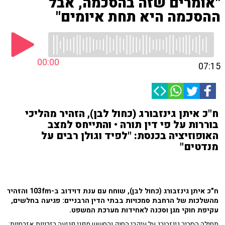
"אומרים שזה בהסכמה, אבל
ההסכמה היא תחת איומים"
00:00
07:15
ח"כ איתן גינזבורג (כחול לבן), הזהיר מהליכי
בוררות על פי דין תורה • והתייחס למצב
האופוזיציה בכנסת: "לפיד וגולן רבים על
מנדטים"
ח"כ איתן גינזבורג (כחול לבן), שוחח עם ענת דוידוב ב-103fm וה
זהיר
מהשלכות של הרחבת סמכויות בבתי הדין הרבניים: פגיעה בחלשים,
עקיפת חוקי מגן וסכנה לאחידות מערכת המשפט.
תחילה הסביר גינזבורג על עיקרי החוק והחשש מפני פגיעה בזכויות אזרחיות: