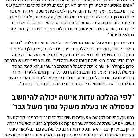
"אנחנו מאפשרים לבתי דין דתיים, לא רק רבניים, לקיים הליכי בוררות בין שני
צדדים שבסכסוך אזרחי. עד היום היינו הולכים לבית משפט ואז היה אפשר
לדון בסכסוך שלהם לפי הדין האזרחי הישראלי, פה זה יהיה על פי דין תורה.
הפחד שלנו שהחוק הזה מאפשר למעסיקים או לבעלי כוח לגרור אזרחים
לדין תורה, שם אין שכר מינימום, נשים פסולות מעדות, ועוד חוקים שיפגעו
בחלשים ביותר".
גינזבורג נתן דוגמה על החשש מניצול כוח של בעלי נכסים וקבלנים: "דוגמה
מאוד פשוטה, בעל דירה רוצה לפנות דייר בניגוד לחוזה, או קבלן שלא מסר
בזמן דירה. השינוי בחוק הוא שהצד החזק, או הקבלן או בעל הדירה, יפנה
לבית הדין הרבני. הוא ישלח הזמנה אישית לדייר. עכשיו הדייר יחשוש מלהיות
סרבן בקהילה, או שהוא יכול להיבהל מהמכתב הרשמי שהוא קיבל ממסד
ממשלתי, ואז הוא מגיע וחותם. מאותו רגע, כל הדיון מתנהל לפי דין תורה,
חוקי מדינה שמגנים על שוכרים או רוכשי דירות לא רלוונטיים, והדייר בעצם
נשאר חסר הגנה משפטית כי הוא הסכים להיות בדיון תחת דין תורה".
"לפי ההלכה עדות אישה יכולה להיחשב
כפסולה או בעלת משקל נמוך משל גבר"
בהמשך, התייחס לפגיעה אפשרית בנשים בהליכי בוררות דתיים: "קחי למשל
נשים, אם יש שותפות עסקית שמתפרקת או סכסוך בירושה, האישה נגררת
לדיון בבית דין רבני, והיא נשפטת מול הרכב של שלושה גברים. לכאורה שני
הצדדים הסכימו שהדיון יתקיים בבית הדין הדתי. ואז האישה בבוררות מוצאת