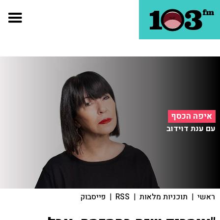
איפה הכסף
עם ענת דוידוב
ראשי
|
תוכניות מלאות
|
RSS
|
פייסבוק