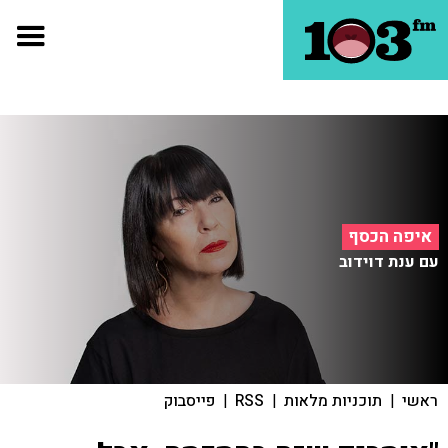
איפה הכסף
עם ענת דוידוב
ראשי
|
תוכניות מלאות
|
RSS
|
פייסבוק