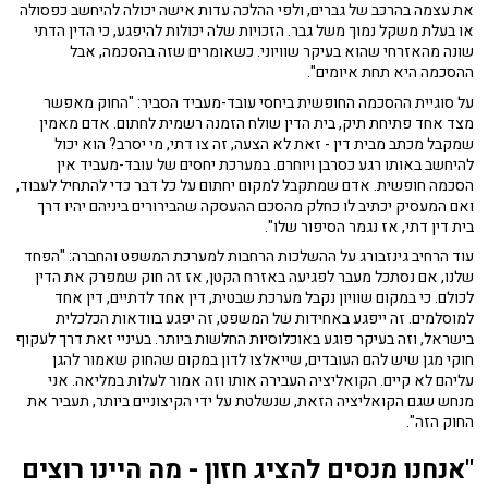
את עצמה בהרכב של גברים, ולפי ההלכה עדות אישה יכולה להיחשב כפסולה
או בעלת משקל נמוך משל גבר. הזכויות שלה יכולות להיפגע, כי הדין הדתי
שונה מהאזרחי שהוא בעיקר שוויוני. כשאומרים שזה בהסכמה, אבל
ההסכמה היא תחת איומים".
על סוגיית ההסכמה החופשית ביחסי עובד-מעביד הסביר: "החוק מאפשר
מצד אחד פתיחת תיק, בית הדין שולח הזמנה רשמית לחתום. אדם מאמין
שמקבל מכתב מבית דין - זאת לא הצעה, זה צו דתי, מי יסרב? הוא יכול
להיחשב באותו רגע כסרבן ויוחרם. במערכת יחסים של עובד-מעביד אין
הסכמה חופשית. אדם שמתקבל למקום יחתום על כל דבר כדי להתחיל לעבוד,
ואם המעסיק יכתיב לו כחלק מהסכם ההעסקה שהבירורים ביניהם יהיו דרך
בית דין דתי, אז נגמר הסיפור שלו".
עוד הרחיב גינזבורג על ההשלכות הרחבות למערכת המשפט והחברה: "הפחד
שלנו, אם נסתכל מעבר לפגיעה באזרח הקטן, אז זה חוק שמפרק את הדין
לכולם. כי במקום שוויון נקבל מערכת שבטית, דין אחד לדתיים, דין אחד
למוסלמים. זה ייפגע באחידות של המשפט, זה יפגע בוודאות הכלכלית
בישראל, וזה בעיקר פוגע באוכלוסיות החלשות ביותר. בעיניי זאת דרך לעקוף
חוקי מגן שיש להם העובדים, שייאלצו לדון במקום שהחוק שאמור להגן
עליהם לא קיים. הקואליציה העבירה אותו וזה אמור לעלות במליאה. אני
מנחש שגם הקואליציה הזאת, שנשלטת על ידי הקיצוניים ביותר, תעביר את
החוק הזה".
"אנחנו מנסים להציג חזון - מה היינו רוצים