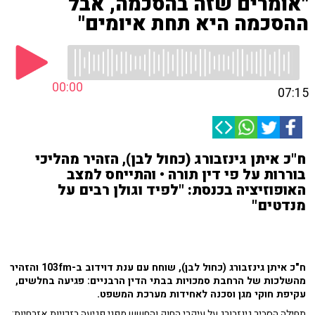
"אומרים שזה בהסכמה, אבל
ההסכמה היא תחת איומים"
00:00
07:15
ח"כ איתן גינזבורג (כחול לבן), הזהיר מהליכי
בוררות על פי דין תורה • והתייחס למצב
האופוזיציה בכנסת: "לפיד וגולן רבים על
מנדטים"
ח"כ איתן גינזבורג (כחול לבן), שוחח עם ענת דוידוב ב-103fm וה
זהיר
מהשלכות של הרחבת סמכויות בבתי הדין הרבניים: פגיעה בחלשים,
עקיפת חוקי מגן וסכנה לאחידות מערכת המשפט.
תחילה הסביר גינזבורג על עיקרי החוק והחשש מפני פגיעה בזכויות אזרחיות: