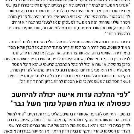
"אנחנו מאפשרים לבתי דין דתיים, לא רק רבניים, לקיים הליכי בוררות בין שני
צדדים שבסכסוך אזרחי. עד היום היינו הולכים לבית משפט ואז היה אפשר
לדון בסכסוך שלהם לפי הדין האזרחי הישראלי, פה זה יהיה על פי דין תורה.
הפחד שלנו שהחוק הזה מאפשר למעסיקים או לבעלי כוח לגרור אזרחים
לדין תורה, שם אין שכר מינימום, נשים פסולות מעדות, ועוד חוקים שיפגעו
בחלשים ביותר".
גינזבורג נתן דוגמה על החשש מניצול כוח של בעלי נכסים וקבלנים: "דוגמה
מאוד פשוטה, בעל דירה רוצה לפנות דייר בניגוד לחוזה, או קבלן שלא מסר
בזמן דירה. השינוי בחוק הוא שהצד החזק, או הקבלן או בעל הדירה, יפנה
לבית הדין הרבני. הוא ישלח הזמנה אישית לדייר. עכשיו הדייר יחשוש מלהיות
סרבן בקהילה, או שהוא יכול להיבהל מהמכתב הרשמי שהוא קיבל ממסד
ממשלתי, ואז הוא מגיע וחותם. מאותו רגע, כל הדיון מתנהל לפי דין תורה,
חוקי מדינה שמגנים על שוכרים או רוכשי דירות לא רלוונטיים, והדייר בעצם
נשאר חסר הגנה משפטית כי הוא הסכים להיות בדיון תחת דין תורה".
"לפי ההלכה עדות אישה יכולה להיחשב
כפסולה או בעלת משקל נמוך משל גבר"
בהמשך, התייחס לפגיעה אפשרית בנשים בהליכי בוררות דתיים: "קחי למשל
נשים, אם יש שותפות עסקית שמתפרקת או סכסוך בירושה, האישה נגררת
לדיון בבית דין רבני, והיא נשפטת מול הרכב של שלושה גברים. לכאורה שני
הצדדים הסכימו שהדיון יתקיים בבית הדין הדתי. ואז האישה בבוררות מוצאת