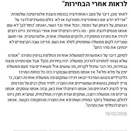
לראות אחרי הבחירות"
לאחר מכן, דיבר על מצב האופוזיציה בכנסת והצגת אלטרנטיבה שלטונית:
"אני לא יודע אם האופוזיציה מפורקת או לא. כולם ממשיכים לדבר על
הגושים, על ניצחון ועל הפסד, הכול אחד נגד השני, ואנחנו 'כחול לבן' לא שם.
אנחנו מנסים להציג חזון - מה היינו רוצים לראות אחרי הבחירות. היינו רוצים
להזיז את נתניהו מתפקידו, ולהקים ממשלה אחרת, אלטרנטיבית. אני חושב
שצריכה לקום ממשלה שתפסיק לפלג את העם. מדינה שבה הקיצוניים לא
יכתיבו את סדר היום".
לסיום, דיבר על האפשרות לממשלת אחדות והחלפת בנימין נתניהו: "אמרנו
שלא נעזור לנתניהו להרכיב ממשלה. יהיו בחירות, נכון? אבל אם נתניהו מנצח
בבחירות, וזה דבר שיכול לקרות, מה עושים אז? משאירים עוד פעם ממשלת
ימין על מלא-מלא? אז אנחנו מצפים שבמקרה כזה כל כוחות המרכז
הליברליים והגוש המרכזי יבואו ויגידו שתקום פה ממשלת אחדות רחבה, כי
צריך לעסוק בנושאים שמעניינים את החברה. לפיד וגולן רבים על מנדטים.
צריך להציג לאזרחים מה אנחנו רוצים לראות כאן, ובזה אנחנו עוסקים. אנחנו
צריכים פה ממשלה רחבה, שתקים ועדת חקירה ממלכתית, שתביא חוק גיוס
לכולם, שתטפל ביוקר המחיה ושתרפא את החברה מהתקופה הקשה. אנחנו
רוצים להחליף את נתניהו".
18/02/2026