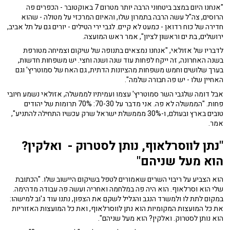
"אנחנו היום במצב ביטחוני הרבה יותר מטרום 7 באוקטובר - הכפרים פה
הרוסים, צה"ל עשה הרבה בתמרון שלו, והאיום המרכזי על מטולה - שהוא
חדירה של כוח רדואן - כמעט לא קיים. לגבי ירי הטילים - יורים גם על תל אביב,
ירושלים, בת ים וראשון לציון", אמר ראש המועצה.
לדבריו של אזולאי, "אנחנו נמצאים בתנופה של שיקום וצמיחה מטורפת
בשנה האחרונה, זה ייקח לפחות עוד שנה ושנה וחצי. יש משפחות חדשות,
בערך שלושים וחמש משפחות מהציונות הדתית, גם האח של סמוטריץ' וגם
האחיין שלו - יש פה חבורה שלמה".
אבל דומה שלגבי השר סמוטריץ' עצמו ועמיתיו לממשלה, אזולאי נשמע חיובי
פחות. "הממשלה לא פה. אני מדבר על 70-30: 70% תרומות של יהודים
טובים בארץ ובעולם, ו-30% מממשלת ישראל שרק עכשיו התחילה להתניע",
אמר.
"נתן לווסרלאוף, נותן לסטרוק - ואלקין?
הוא מעל שניהם"
הוא הצביע על ריבוי השרים שאמורים לטפל בשיקום היישוב שלו. "הכתובת
שלי הוא וסרלאוף. הוא היה פה במלחמה ואחריה ועשה פה עבודה מדהימה.
במקום לתת לו ולמשרד הנגב והגליל לשקם את הצפון, נתנו עוד ג'וב למישהו:
את כל המועצות המקומיות הוא נתן לווסרלאוף, ואת כל המועצות האזוריות
הוא נותן לסטרוק. ואלקין? הוא מעל שניהם".