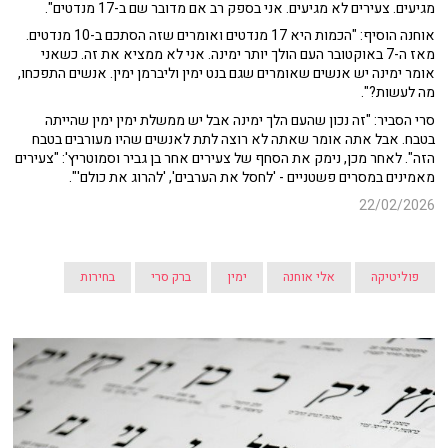
מגיעים. צעירים לא מגיעים. אני בספק רב אם מדובר שם ב-17 מנדטים".
אוחנה הוסיף: "הכמות היא 17 מנדטים ואומרים שזה הסתכם ב-10 מנדטים.
מאז ה-7 באוקטובר העם הולך יותר ימינה. אני לא ממציא את זה. כשאני
אומר ימינה יש אנשים שאומרים שגם בנט ימין וליברמן ימין. אנשים התפכחו,
מה לעשות?".
סרי הסביר: "זה נכון שהעם הלך ימינה אבל יש ממשלת ימין ימין שהייתה
בטבח. אבל אתה אומר שאתה לא רוצה לתת לאנשים שהיו מעורבים בטבח
הזה". לאחר מכן, נימק את הסחף של צעירים אחר בן גביר וסמוטריץ': "צעירים
מאמינים במסרים פשטניים - 'לחסל את הערבים', 'להרוג את כולם'".
22/02/2026
פוליטיקה
אלי אוחנה
ימין
ברק סרי
בחירות