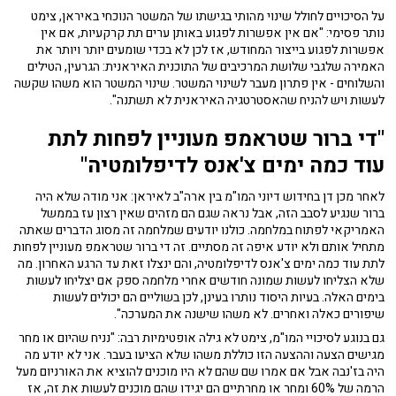
על הסיכויים לחולל שינוי מהותי בגישתו של המשטר הנוכחי באיראן, צימט
נותר פסימי: "אם אין אפשרות לפגוע באותן ערים תת קרקעיות, אם אין
אפשרות לפגוע בייצור המחודש, אז לכן לא בכדי שומעים יותר ויותר את
האמירה שלגבי שלושת המרכיבים של התוכנית האיראנית: הגרעין, הטילים
והשלוחים - אין פתרון מעבר לשינוי המשטר. שינוי המשטר הוא משהו שקשה
לעשות ויש להניח שהאסטרטגיה האיראנית לא תשתנה".
"די ברור שטראמפ מעוניין לפחות לתת
עוד כמה ימים צ'אנס לדיפלומטיה"
לאחר מכן דן בחידוש דיוני המו"מ בין ארה"ב לאיראן: אני מודה שלא היה
ברור שנגיע לסבב הזה, אבל נראה שגם הם מזהים שאין רצון עז בממשל
האמריקאי לפתוח במלחמה. כולנו יודעים שמלחמה זה מסוג הדברים שאתה
מתחיל אותם ולא יודע איפה זה מסתיים. זה די ברור שטראמפ מעוניין לפחות
לתת עוד כמה ימים צ'אנס לדיפלומטיה, והם ינצלו זאת עד הרגע האחרון. מה
שלא הצליחו לעשות שמונה חודשים אחרי מלחמה ספק אם יצליחו לעשות
בימים האלה. בעיות היסוד נותרו בעינן, לכן בשוליים הם יכולים לעשות
שיפורים כאלה ואחרים. לא משהו שישנה את המערכה".
גם בנוגע לסיכויי המו"מ, צימט לא גילה אופטימיות רבה: "נניח שהיום או מחר
מגישים הצעה וההצעה הזו כוללת משהו שלא הציעו בעבר. אני לא יודע מה
היה בז'נבה אבל אם אמרו שם שהם לא היו מוכנים להוציא את האורניום מעל
הרמה של 60% ומחר או מחרתיים הם יגידו שהם מוכנים לעשות את זה, אז