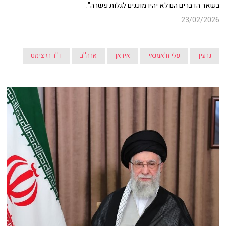
בשאר הדברים הם לא יהיו מוכנים לגלות פשרה".
23/02/2026
גרעין
עלי ח'אמנאי
איראן
ארה''ב
ד''ר רז צימט