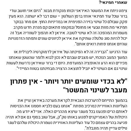
שאחרי חמינאי?
צימט ניתח את המשטר האיראני וכוחו מנקודת מבטו: "היום אני חושב שדי
ברור שכל עוד חמינאי אוחז ברסן השלטון – שום דבר לא ישתנה. הוא מעין
פקק שבולם כל שינוי בזירה הפנימית או במדיניות החוץ. אם מחר בבוקר
חמינאי מת מוות טבעי או מחוסל ובמקומו פתאום קם מנהיג חדש מקרב
משמרות המהפכה זה לא שינוי לטובה. איראן לא תהפוך לשוודיה אבל זה
יכול להיות סוג טלטלה שתיקח את איראן לכיוונים שונים ותפתח הזדמנויות
שהיום אנחנו פחות רואים אותם".
עוד הדגיש: "הברירה זה לא הפיכתה של איראן לדמוקרטיה ליברלית או
המשך המצב הנוכחי, יש מצבים שבהם לא נכון לבוא ולומר שהשטן שאנחנו
מכירים הוא הרע והאופציה המועדפת. היום די ברור שאיראן נדרשת לעשות
שינוי גם אם השינוי לא יוביל לתוצאה הרצויה מבחינתנו בטווח המיידי".
"לא בכדי שומעים יותר ויותר - אין פתרון
מעבר לשינוי המשטר"
בהמשך התייחס להיערכות הצבאית לקראת מערכה באיראן וציין את
העליונות האווירית כמרכיב מפתח: "אנחנו בעם כלביא חסמנו את הכניסות
לאותם הרים ופגענו בכל משגר שיצא מההרים האלה. אני לא יודע מה
היכולות של האמריקנים לפגוע באותו טק"ק, אבל שוב בסוף גם אם לא תהיה
פגיעה בהרים עצמם כל עוד העליונות האווירית נשמרת היכולת שלהם לשגר
טילים עדיין תהיה מוגבלת".