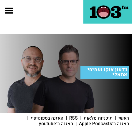
גדעון אוקו ועמיחי
אתאלי
ראשי
|
תוכניות מלאות
|
RSS
|
האזנה בספוטיפיי
|
האזנה ב־Apple Podcasts
|
האזנה ב־youtube