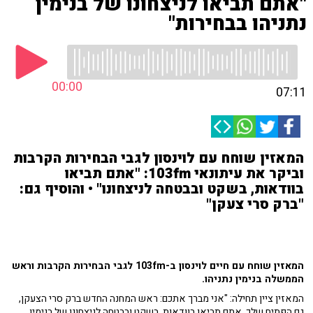
"אתם תביאו לניצחונו של בנימין
נתניהו בבחירות"
00:00
07:11
המאזין שוחח עם לוינסון לגבי הבחירות הקרבות
וביקר את עיתונאי 103fm: "אתם תביאו
בוודאות, בשקט ובבטחה לניצחונו" • והוסיף גם:
"ברק סרי צעקן"
המאזין שוחח עם חיים לוינסון ב-103fm לגבי הבחירות הקרבות וראש
הממשלה בנימין נתניהו.
המאזין ציין תחילה: "אני מברך אתכם: ראש המחנה החדש ברק סרי הצעקן,
גם הפתיח שלך. אתם תביאו בוודאות, בשקט ובבטחה לניצחונו של בנימין