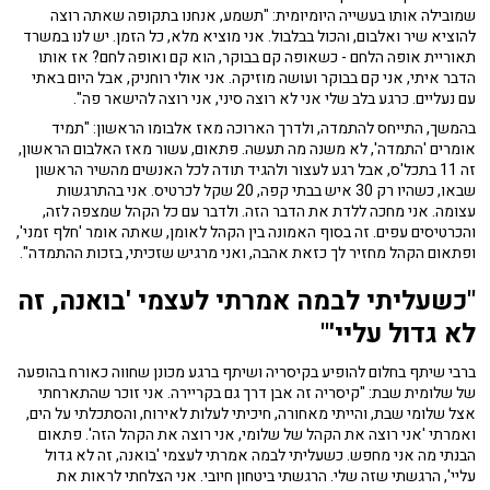
שמובילה אותו בעשייה היומיומית: "תשמע, אנחנו בתקופה שאתה רוצה
להוציא שיר ואלבום, והכול בבלבול. אני מוציא מלא, כל הזמן. יש לנו במשרד
תאוריית אופה הלחם - כשאופה קם בבוקר, הוא קם ואופה לחם? אז אותו
הדבר איתי, אני קם בבוקר ועושה מוזיקה. אני אולי רוחניק, אבל היום באתי
עם נעליים. כרגע בלב שלי אני לא רוצה סיני, אני רוצה להישאר פה".
בהמשך, התייחס להתמדה, ולדרך הארוכה מאז אלבומו הראשון: "תמיד
אומרים 'התמדה', לא משנה מה תעשה. פתאום, עשור מאז האלבום הראשון,
זה 11 בתכל'ס, אבל רגע לעצור ולהגיד תודה לכל האנשים מהשיר הראשון
שבאו, כשהיו רק 30 איש בבתי קפה, 20 שקל לכרטיס. אני בהתרגשות
עצומה. אני מחכה ללדת את הדבר הזה. ולדבר עם כל הקהל שמצפה לזה,
והכרטיסים עפים. זה בסוף האמונה בין הקהל לאומן, שאתה אומר 'חלף זמני',
ופתאום הקהל מחזיר לך כזאת אהבה, ואני מרגיש שזכיתי, בזכות ההתמדה".
"כשעליתי לבמה אמרתי לעצמי 'בואנה, זה
לא גדול עליי'"
ברבי שיתף בחלום להופיע בקיסריה ושיתף ברגע מכונן שחווה כאורח בהופעה
של שלומית שבת: "קיסריה זה אבן דרך גם בקריירה. אני זוכר שהתארחתי
אצל
שלומי שבת
, והייתי מאחורה, חיכיתי לעלות לאירוח, והסתכלתי על הים,
ואמרתי 'אני רוצה את הקהל של שלומי, אני רוצה את הקהל הזה'. פתאום
הבנתי מה אני מחפש. כשעליתי לבמה אמרתי לעצמי 'בואנה, זה לא גדול
עליי', הרגשתי שזה שלי. הרגשתי ביטחון חיובי. אני הצלחתי לראות את