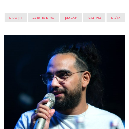
אלבום
בניה ברבי
יואב כהן
שניים עד ארבע
רון שלום