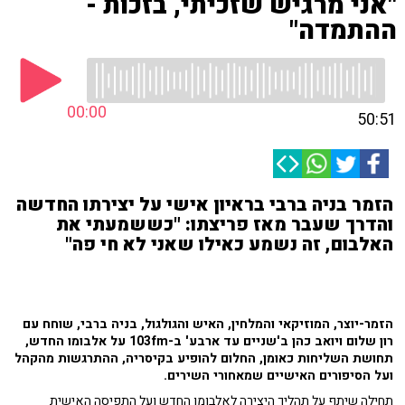
"אני מרגיש שזכיתי, בזכות -
ההתמדה"
00:00
50:51
הזמר בניה ברבי בראיון אישי על יצירתו החדשה
והדרך שעבר מאז פריצתו: "כששמעתי את
האלבום, זה נשמע כאילו שאני לא חי פה"
הזמר-יוצר, המוזיקאי והמלחין, האיש והגולגול, בניה ברבי, שוחח עם
רון שלום ויואב כהן ב'שניים עד ארבע' ב-103fm על
אלבומו החדש,
תחושת השליחות כאומן, החלום להופיע בקיסריה, ההתרגשות מהקהל
ועל הסיפורים האישיים שמאחורי השירים.
תחילה שיתף על תהליך היצירה לאלבומו החדש ועל התפיסה האישית