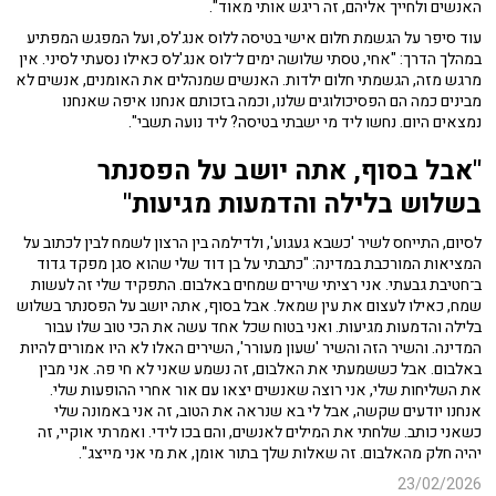
האנשים ולחייך אליהם, זה ריגש אותי מאוד".
עוד סיפר על הגשמת חלום אישי בטיסה ללוס אנג'לס, ועל המפגש המפתיע
במהלך הדרך: "אחי, טסתי שלושה ימים ל־
לוס אנג'לס
כאילו נסעתי לסיני. אין
מרגש מזה, הגשמתי חלום ילדות. האנשים שמנהלים את האומנים, אנשים לא
מבינים כמה הם הפסיכולוגים שלנו, וכמה בזכותם אנחנו איפה שאנחנו
נמצאים היום. נחשו ליד מי ישבתי בטיסה? ליד
נועה תשבי
".
"אבל בסוף, אתה יושב על הפסנתר
בשלוש בלילה והדמעות מגיעות"
לסיום, התייחס לשיר 'כשבא געגוע', ולדילמה בין הרצון לשמח לבין לכתוב על
המציאות המורכבת במדינה: "כתבתי על בן דוד שלי שהוא סגן מפקד גדוד
ב־
חטיבת גבעתי
. אני רציתי שירים שמחים באלבום. התפקיד שלי זה לעשות
שמח, כאילו לעצום את עין שמאל. אבל בסוף, אתה יושב על הפסנתר בשלוש
בלילה והדמעות מגיעות. ואני בטוח שכל אחד עשה את הכי טוב שלו עבור
המדינה. והשיר הזה והשיר 'שעון מעורר', השירים האלו לא היו אמורים להיות
באלבום. אבל כששמעתי את האלבום, זה נשמע שאני לא חי פה. אני מבין
את השליחות שלי, אני רוצה שאנשים יצאו עם אור אחרי ההופעות שלי.
אנחנו יודעים שקשה, אבל לי בא שנראה את הטוב, זה אני באמונה שלי
כשאני כותב. שלחתי את המילים לאנשים, והם בכו לידי. ואמרתי אוקיי, זה
יהיה חלק מהאלבום. זה שאלות שלך בתור אומן, את מי אני מייצג".
23/02/2026