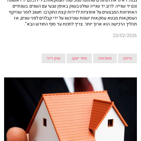
גבוה. ראינו את הנתונים שהתפרסמו, שתי העסקאות בירידה, גם יד ראשונה
וגם יד שנייה. לרוב יד שנייה שולט בשוק באופן טבעי עם השנים. בשנתיים
האחרונות המבצעים על אופציות לדירות קצת התקרבו. חשוב לומר שהיקף
העסקאות מבטא עסקאות ישנות שנרכשו על ידי קבלנים לפני שנים, אז
תהליך הרכישה הוא ארוך יותר. צריך לחכות עד סוף החודש הבא".
23/02/2026
מיתון
משכנתה
נופר יעקב
שוק דיור