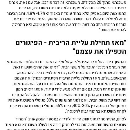
משכנתא מתוך 20 מסלולים, משכנתא זה דבר מורכב, אבל עם זאת, אנחנו
רואים שרוב הציבור נוטה לאפיקים הלא צמודים במשכנתא, והריבית
הממוצעת היום באפיק הלא צמוד עומדת באזור ה-4.7%-4.8%, ורוב הציבור
נוטה למסלולים האלו. ואני חושבת שהרבה ממשקי הבית היו צריכים את
הורדת הריבית היום בהודעה. ירידה של חצי אחוז היא טובה, היא התחילה
להניע את השוק".
"מאז תחילת עליית הריבית - הפיגורים
הכפילו את עצמם"
בהמשך דיברה על מצב האינפלציה, על עלייה בפיגורים בתשלומי המשכנתא
ועל העומס הכלכלי הגובר על משקי הבית: "ראינו את ההתאוששות ואת
האמירה שהאינפלציה מתכנסת ליעד, גם אינפלציית הליבה התכנסה,
התנאים בשלים. מאז תחילת עליית הריבית הפיגורים הכפילו את עצמם.
בחודשיים האחרונים ראינו התמתנות של העליות. גם בעלי המשכנתאות
שנאנקים תחת הנטל, גם אם זה לא מגיע לידי פיגור, אנחנו רואים המון
ויתורים במשכנתא, המון פתרונות שהציבור מחפש כדי להקל על התזרים
החודשי של משק הבית. ואם לפני חמש שנים 30% מנוטלי המשכנתאות היו
במינוף על ההכנסה בין 30%-40%, היום 55% מנוטלי המשכנתאות צריכים
לקחת משכנתא במינוף גבוה להכנסה".
לסיום, התייחסה לנתוני שוק הדיור ולירידה במספר העסקאות: "המחיר
שבעצם המשפחות משלמות כדי להחזיק דירה או לשלם משכנתא הוא מאוד