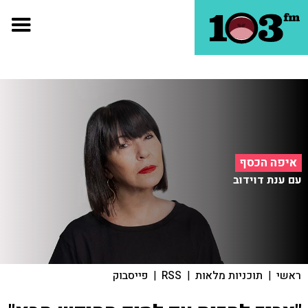
איפה הכסף
עם ענת דוידוב
ראשי
|
תוכניות מלאות
|
RSS
|
פייסבוק