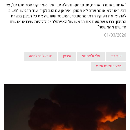
"אנחנו באופרה אחרת, יש שיתוף פעולה ישראלי-אמריקני חסר תקדים", ציין
רבי. "אני לא אומר שזה לא מסוכן, איראן עם הגב לקיר. עוד הדגיש: "חשוב
להוציא את העוקץ הדתי מהמשטר, המשטר שעושה את כל הבלגן במזרח
התיכון. ברגע שקטענו את הראש של האייתולה יכול להיות שיבואו אנשים
חדשים מהמשטר".
01/03/2026
עוזי רבי
עלי ח'אמנאי
איראן
ישראל במלחמה
מבצע שאגת הארי