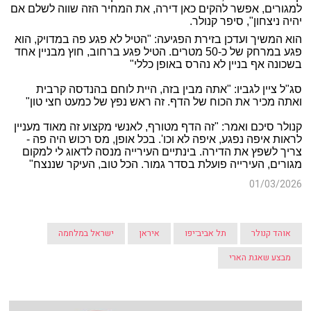
למגורים, אפשר להקים כאן דירה, את המחיר הזה שווה לשלם אם
יהיה ניצחון", סיפר קנולר.
הוא המשיך ועדכן בזירת הפגיעה: "הטיל לא פגע פה במדויק, הוא
פגע במרחק של כ-50 מטרים. הטיל פגע ברחוב, חוץ מבניין אחד
בשכונה אף בניין לא נהרס באופן כללי"
סג"ל ציין לגביו: "אתה מבין בזה, היית לוחם בהנדסה קרבית
ואתה מכיר את הכוח של הדף. זה ראש נפץ של כמעט חצי טון"
קנולר סיכם ואמר: "זה הדף מטורף, לאנשי מקצוע זה מאוד מעניין
לראות איפה נפגע, איפה לא וכו'. בכל אופן, מס רכוש היה פה -
צריך לשפץ את הדירה. בינתיים העירייה מנסה לדאוג לי למקום
מגורים, העירייה פועלת בסדר גמור. הכל טוב, העיקר שננצח"
01/03/2026
אוהד קנולר
תל אביב־יפו
איראן
ישראל במלחמה
מבצע שאגת הארי