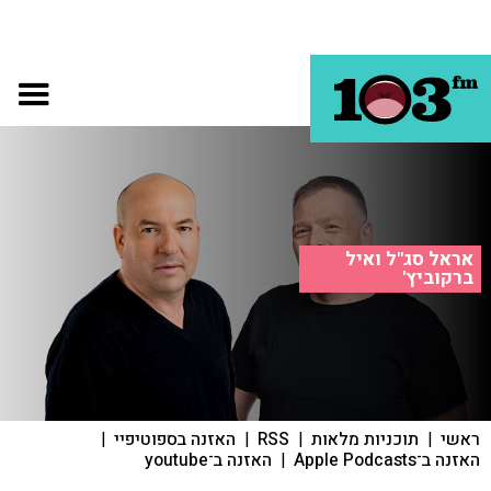
אראל סג"ל ואיל
ברקוביץ'
ראשי
|
תוכניות מלאות
|
RSS
|
האזנה בספוטיפיי
|
האזנה ב־Apple Podcasts
|
האזנה ב־youtube