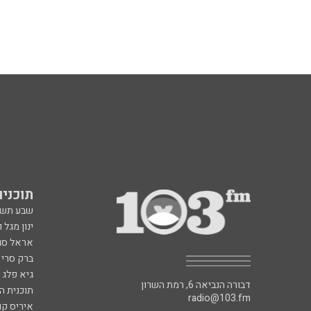
תוכניות fm
שבע תש
ינון מגל 
אראל סג"
ברק סרי 
גיא פלג
דבורה הנביאה 6, רמת השרון
תוכנית ה
radio@103.fm
איריס קו