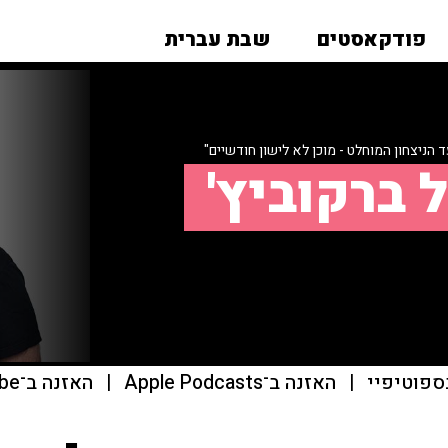
פודקאסטים
שבת עברית
 הניצחון המוחלט - מוכן לא לישון חודשיים"
 ברקוביץ'
ספוטיפיי
|
האזנה ב־Apple Podcasts
|
האזנה ב־youtube