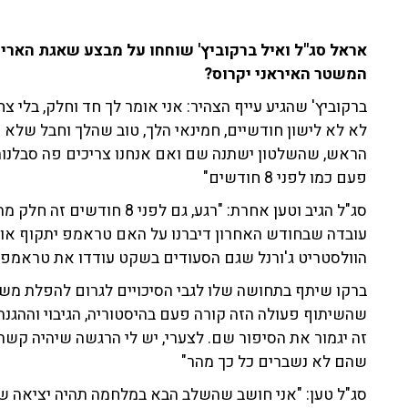
אראל סג"ל ואיל ברקוביץ' שוחחו על מבצע שאגת הארי 
המשטר האיראני יקרוס?
ברקוביץ' שהגיע עייף הצהיר: אני אומר לך חד וחלק, בלי צ
לא לא לישון חודשיים, חמינאי הלך, טוב שהלך וחבל שלא ה
הראש, שהשלטון ישתנה שם ואם אנחנו צריכים פה סבלנות –
פעם כמו לפני 8 חודשים"
סג"ל הגיב וטען אחרת: "רגע, גם
עובדה שבחודש האחרון דיברנו על האם טראמפ יתקוף או לא
הוולסטריט ג'ורנל שגם הסעודים בשקט עודדו את טראמפ 
ברקו שיתף בתחושה שלו לגבי הסיכויים לגרום להפלת משטר 
שהשיתוף פעולה הזה קורה פעם בהיסטוריה, הגיבוי וההגנה
זה יגמור את הסיפור שם. לצערי, יש לי הרגשה שיהיה קשה
שהם לא נשברים כל כך מהר"
סג"ל טען: "אני חושב שהשלב הבא במלחמה תהיה יציאה של