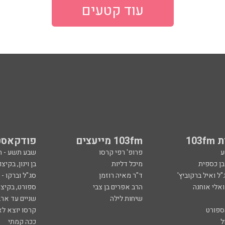
עוד קטעים
103
103fm מייעצים
פודקאסט
ע
פרופ' רפי קרסו
שבע תשע - 
ובן כספית
מיכל דליות
בן וינון, בקיצו
ל ואיל ברקוביץ'
ד"ר מאיה רוזמן
סג"ל וברקו -
ואלי אוחנה
הרב אפרים בן צבי
ספורט, בקיצו
שיחות לילה
שניים עד ארב
ספורט
קרסו יוצא לא
ל
ככה קמתי