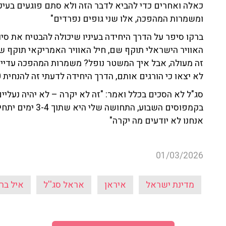
כאלה ואחרים כדי להביא לדבר הזה ולא סתם פוגעים בעי
ומשמרות המהפכה, אלו שני גופים נפרדים"
ברקו סיפר על הדרך היחידה בעיניו שיכולה להבטיח את סיו
האוויר הישראלי תוקף שם, חיל האוויר האמריקאי תוקף שם
זה מעולה, אבל איך המשטר נופל? משמרות המהפכה עדיין 
לא יצאו כי הורגים אותם, הדרך היחידה לדעתי זה להנחית 20-30 אלף חיילים אמריקאים"
סג"ל לא הסכים בכלל ואמר:
"זה לא יקרה – לא יהיה נעליי
בקמפוסים השבוע, ה
אנחנו לא יודעים מה יקרה"
01/03/2026
מדינת ישראל
איראן
אראל סג''ל
איל בר