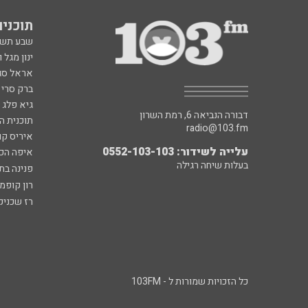
תוכניות fm
שבע תש
ינון מגל 
אראל סג"
ברק סרי 
גיא פלג
דבורה הנביאה 6, רמת השרון
תוכנית ה
radio@103.fm
איריס קו
עלייה לשידור: 0552-103-103
איפה הכ
בעלות שיחה רגילה
פנינה בת
רון קופמ
רז שכניק
כל הזכויות שמורות ל - 103FM