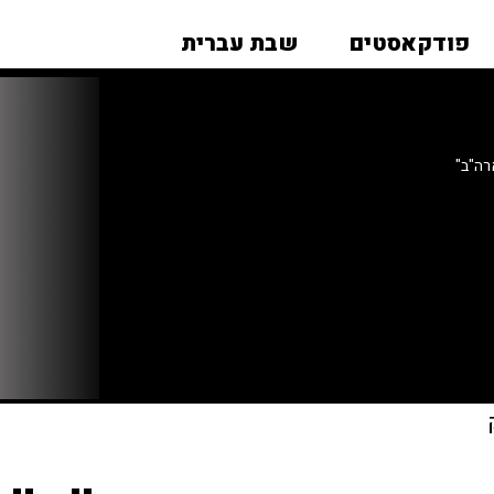
פודקאסטים
שבת עברית
רה"ב"