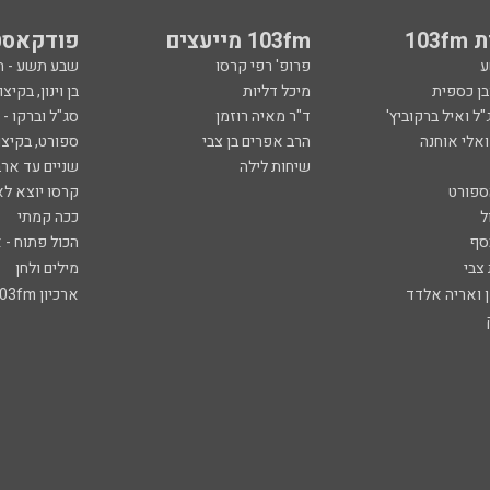
103
103fm מייעצים
פודקאסט
ע
פרופ' רפי קרסו
שבע תשע - 
ובן כספית
מיכל דליות
בן וינון, בקיצו
ל ואיל ברקוביץ'
ד"ר מאיה רוזמן
סג"ל וברקו -
ואלי אוחנה
הרב אפרים בן צבי
ספורט, בקיצו
שיחות לילה
שניים עד ארב
ספורט
קרסו יוצא לא
ל
ככה קמתי
סף
הכול פתוח - א
 צבי
מילים ולחן
ן ואריה אלדד
ארכיון 103fm