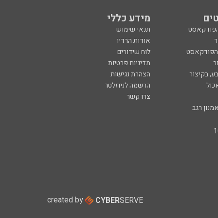
ים
מידע כללי
הפודקאסט
תנאי שימוש
ר
אודות הרדיו
 הפודקאסט
לוח שידורים
ר
מדיניות פרטיות
ע, בקיצור
הצהרת נגישות
כול
הרשמה לניוזלטר
צרו קשר
מנון רגב
created by
CYBER
SERVE