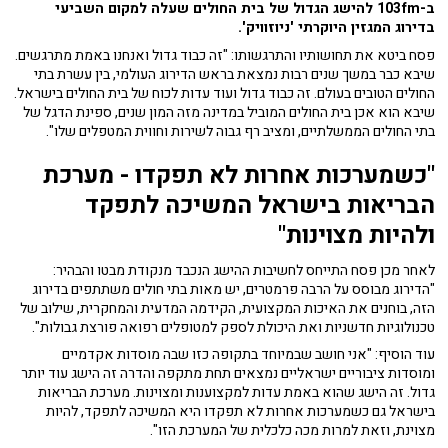
ב-103fm להישג הגדול של בית החולים שעלה למקום השביעי
בדירוג המגזין היוקרתי 'ניוזוויק'.
פסח ביטא את תחושותיו והתרגשותו: "זה כבוד גדול ואנחנו באמת מתרגשים.
שיבא כבר במשך שנים רבות נמצאת בראש הדירוג העולמי, בין עשרת בתי
החולים הטובים בעולם. זה כבוד גדול ועוד עדות לכוח של בית החולים בישראל.
שיבא הוא אכן בית החולים המוביל במדינה מזה המון שנים, ספינת הדגל של
בתי החולים הממשלתיים, ומציב רף גבוה לשירות וחווית המטפלים שלו".
"כשמערכות אחרות לא תפקדו - מערכת
הבריאות בישראל המשיכה לתפקד
ולהיות מצוינות"
לאחר מכן פסח התייחס לחשיבות ההישג הנכבד מנקודת מבטו והבהיר:
"הדירוג מבוסס על הרבה פרמטרים, יש מאות בתי חולים משתתפים בדירוג
הזה, בוחנים את האיכות המקצועית, הקידמה המדעית והמחקרית, שילוב של
טכנולוגיות חדשניות ואת היכולת לספק למטופלים רפואה פורצת גבולות".
עוד הוסיף: "אני חושב שבמיוחד בתקופה כזו שבה מוסדות אקדמיים
ומוסדות ציבוריים ישראליים נמצאים תחת מתקפה והדרה זה הישג עוד יותר
גדול. זה הישג שהוא באמת עדות למקצוענות ומצוינות. מערכת הבריאות
בישראל גם כשמערכות אחרות לא תפקדו היא המשיכה לתפקד, להיות
מצוינת, וזאת למרות מכה כלכלית של המערכת הזו".