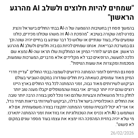
"שמחים להיות חלוצים ולשלב AI מהרגע
הראשון"
בהמשך פסח דן בחשיבות ההטמעה של ה-AI בבתי החולים בישראל והציג
בפרט למה שקורה בשיבא: "מהפכת ה-AI זה משהו שכולנו מכירים, כולנו
שומעים עליו, בעוד שנתיים או שלוש כל דבר שניגע בו בחיים יהיה שונה וכך
גם במערכת הבריאות. אנחנו שמחים להיות גם בזה חלוצים ולשלב AI מהרגע
הראשון. אם תגיעו לחדרי המיון או המחלקות שלו תראו שה-AI נמצא שם
הלכה למעשה, הרופאים כבר לא מקלידים אלא מדברים, המערכות שומעות,
מסכמות ומקצרות את שעות הטיפול".
פסח גם התייחס לזמני ההמתנה הידועים לשמצה בבתי החולים: "עדיין חדרי
המיון מאוד עמוסים, כשאתה בית חולים שמדורג במקום השביעי בעולם
הביקוש לשירותים מאוד גבוה, זמני ההמתנה לכל בתי החולים בארץ היינו
רוצים שהם יהיו יותר קצרים. אני בטוח שהמטופלים יקבלו מענה טוב יותר
לחלק גדול מהשאלות והבעיות שלהם ואז נוכל לסנן בצורה הרבה יותר טובה
את החולים. האוכלוסייה בישראל גדלה, הביקוש לשירותי בריאות תמיד גדל,
אז אני לא יכול להבטיח שזמני ההמתנה יתקצרו בצורה משמעותית. אם לא
נשתמש ב-AI ולא נכניס את הטכנולוגיות אז בוודאות זמני ההמתנה יתארכו.
מי שלא יהיה בחזית המהפכה הזו ימצא את עצמו בעוד מספר שנים במקום
לא פשוט".
26/02/2026