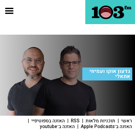
גדעון אוקו ועמיחי
אתאלי
ראשי
|
תוכניות מלאות
|
RSS
|
האזנה בספוטיפיי
|
האזנה ב־Apple Podcasts
|
האזנה ב־youtube