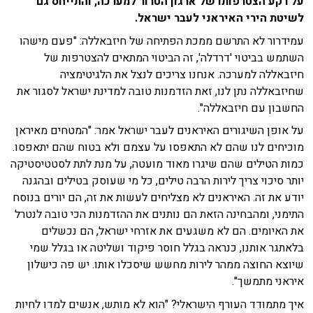
על רקע הצטרפותו של ארגון הטרור למערכה, והתייחס גם
לשיטת הירי האיראני לעבר ישראל.
עמידרור לא התרשם ממכת הפתיחה של חיזבאללה: "פעם מישהו
השתמש בביטוי 'דרדלה', זה הביטוי המתאים להצטרפות של
חיזבאללה למערכה. אנחנו צריכים לנצל את הלגיטימציה
שחיזבאללה נתן לנו, זאת הזדמנות טובה למדינת ישראל לסגור את
החשבון עם חיזבאללה".
על אופן השיגורים האיראנים לעבר ישראל אמר: "המטחים מאיראן
מוכיחים לנו שהם לא התאפסו על עצמם ולא בטוח שהם יתאפסו.
כמות הטילים שהם שיגרו מאוד מועטה, על מנת לתת לסטטיסטיקה
יותר סיכוי צריך לירות הרבה טילים, כל מי שעוסק בטילים ובהגנה
יודע את זה. האיראנים לא מצליחים לעשות את זה, הם יורים בנוסח
התימני, ומהבחינה הזאת הם נותנים את ההזדמנות הכי טובה לנטרל
את האיומים. הם לא משגעים את אזרחי ישראל, הם נכשלים
בלאתגר אותנו, כנראה בגלל חוסר פיקוד ושליטה או בגלל שמי
שיוצא החוצה ממהר לירות מחשש שיסכלו אותו. יש פה כישלון
איראני מתמשך".
איך מתמודד העורף הישראלי? "הוא לא מותש, אנשים למדו לחיות