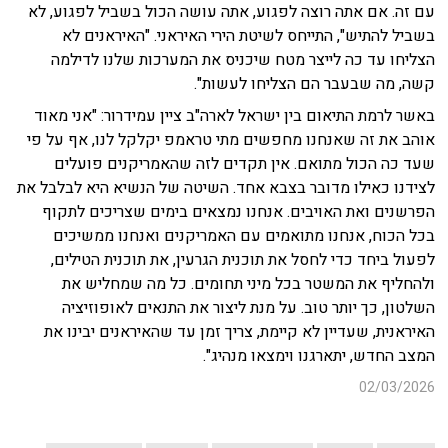
עם זה. אם אתה רוצה לפגוע, אתה עושה הכול בשביל לפגוע, לא
בשביל להתיש", התייחס לשיטת הירי האיראני. "האיראנים לא
הצליחו עד כה לייצר מטח שיכניס את המערכות שלנו לדילמה
קשה, מה שבעבר הם הצליחו לעשות".
באשר לרמת התיאום בין ישראל לארה"ב ציין עמידרור: "אני מאוד
אוהב את זה שאנחנו מחפשים מתי טראמפ יקלקל לנו, אף על פי
שעד כה הכול מתואם. אין תקדים לזה שהאמריקנים פועלים
לצידנו כאילו מדובר בצבא אחד. השיטה של הנשיא היא לבלבל את
הפרשנים ואת האויבים. אנחנו נמצאים בימים שצריכים לתקוף
בכל הכוח, אנחנו מתואמים עם האמריקנים ואנחנו ממשיכים
לפעול ביחד כדי לחסל את תוכנית הגרעין, את תוכנית הטילים,
ולהחליף את המשטר בכל מיני תחומים. כל מה שמחליש את
השלטון, כך יותר טוב. על מנת ליצור את התנאים לאופוזיציה
האיראנית, שעדיין לא קיימת, צריך זמן עד שהאיראנים יבינו את
המצב החדש, יתארגנו וימצאו מנהיג".
02/03/2026