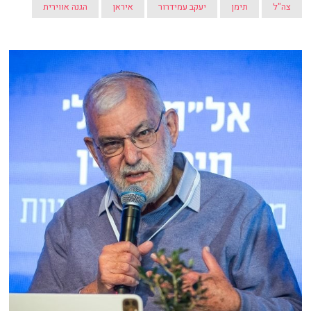
צה"ל
תימן
יעקב עמידרור
איראן
הגנה אווירית