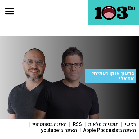
גדעון אוקו ועמיחי
אתאלי
ראשי
|
תוכניות מלאות
|
RSS
|
האזנה בספוטיפיי
|
האזנה ב־Apple Podcasts
|
האזנה ב־youtube