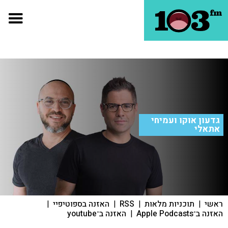
גדעון אוקו ועמיחי
אתאלי
ראשי
|
תוכניות מלאות
|
RSS
|
האזנה בספוטיפיי
|
האזנה ב־Apple Podcasts
|
האזנה ב־youtube