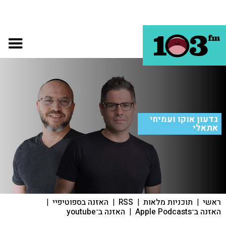
גדעון אוקו ועמיחי
אתאלי
ראשי
|
תוכניות מלאות
|
RSS
|
האזנה בספוטיפיי
|
האזנה ב־Apple Podcasts
|
האזנה ב־youtube