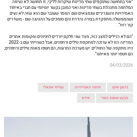
"אני בתחושה שתוקפים שתי מדינות שיקרות לליבי, זו תחושה לא נעימה.
המלחמה מתנהלת בשתי מדינות ואני כמובן בקשר יומיומי עם חברי באיחוד
האמירויות והשגרירים שנמצאים שם. המסר שעובר שם הוא שזה לא נעים
ושהממשלה מתפקדת בצורה נהדרת והם סומכים על ההנהגה שם - משדרים
קור רוח".
"הם לא רגילים למצב כזה, מצד שני חלקם יורדים לחניונים ומקומות אחרים.
המדינה הזו לא ערוכה למתקפת טילים ורחפנים, אבל כשהייתי שם ב-2022
היה מתקפה של החות'ים. יש מערכת התרעות, הם חטפו מאות טילים ורחפנים,
הם חטפו יותר מאיתנו".
04/03/2026
גדעון אוקו
איחוד האמירויות
עמיחי אתאלי
מבצע שאגת הארי
אירא