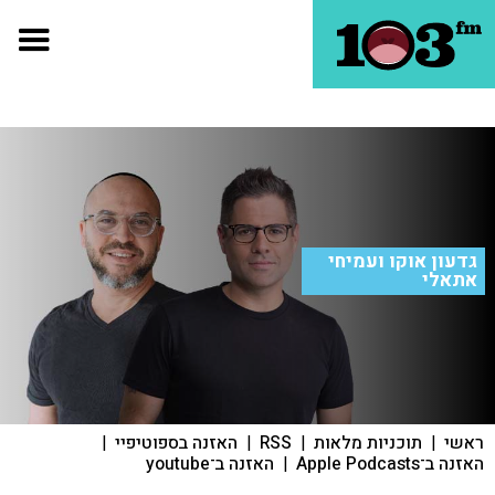
גדעון אוקו ועמיחי
אתאלי
ראשי
|
תוכניות מלאות
|
RSS
|
האזנה בספוטיפיי
|
האזנה ב־Apple Podcasts
|
האזנה ב־youtube