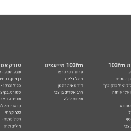
103
103fm מייעצים
פודקאסט
ע
פרופ' רפי קרסו
שבע תשע - 
ובן כספית
מיכל דליות
בן וינון, בקיצו
ל ואיל ברקוביץ'
ד"ר מאיה רוזמן
סג"ל וברקו -
ואלי אוחנה
הרב אפרים בן צבי
ספורט, בקיצו
שיחות לילה
שניים עד ארב
ספורט
קרסו יוצא לא
ל
ככה קמתי
סף
הכול פתוח - א
 צבי
מילים ולחן