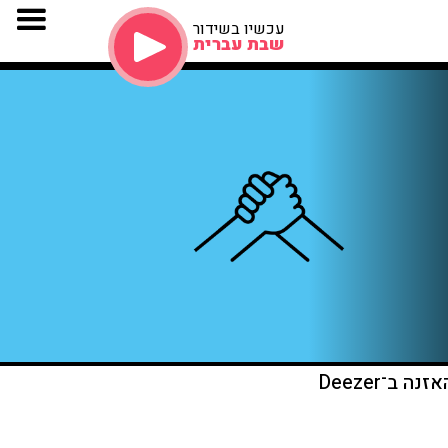
עכשיו בשידור
שבת עברית
זנה ב־Deezer