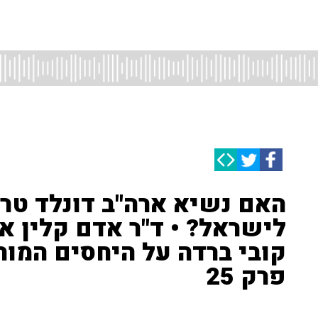
האם נשיא ארה"ב דונלד טרא
לישראל? • ד"ר אדם קלין אור
קובי ברדה על היחסים המו
פרק 25