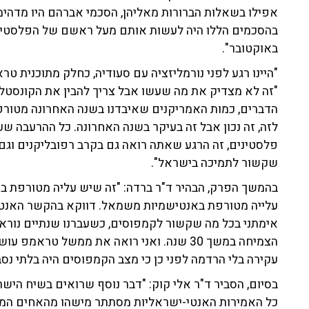
אפילו בשאלות הברורות מאליהן, הסכמי אברהם היו מדהימ
באוקטובר".
"היינו רגע לפני נורמליזציה עם סעודיה, כחלק מתוכנית טר
"זה לא מצדיק את מה שעשו אבל צריך להבין את הקונסטל
הדברים, כמות האמריקנים שאיבדנו בשנה האחרונה מטור
לזה, זה נכון אבל זה בעיקר בשנה האחרונה. כל ההרעבה 
פלסטינים, זה הרגע שאתה רואה גם בקרב רפובליקנים וג
שקשור לתמיכה בישראל".
בהמשך הפרק, הבהיר ד"ר ברדה: "זה שיש עליה מטורפת באנ
עלייה מטורפת באנטישמיות משמאל. דווקא בהקשר האנטישמ
אימתני בכל מה שקשור לקמפוסים, כשעברנו שנתיים נורא
הצמיחה במשך 30 שנה. ואני רואה את ממשל טר
עקירה בלי הרדמה לפני כן כי מצב הקמפוסים היה בלתי נסב
בסיום, הסביר ד"ר אלי קוק: "דבר נוסף שרואים בשיח היש
כל האמירות האנטי-ישראליות מסתתר מישהו מהאחים המוסל