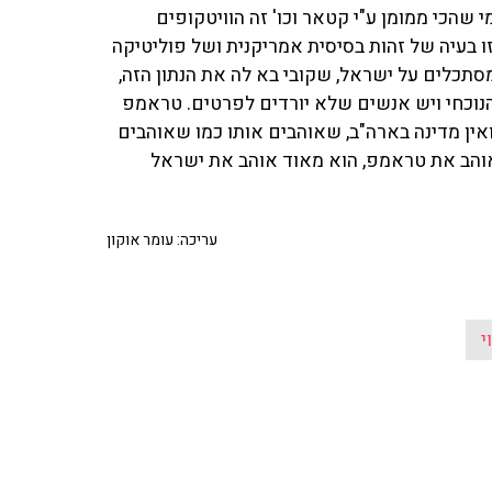
 שהכי ממומן ע"י קטאר וכו' זה הוויטקופים
ו בעיה של זהות בסיסית אמריקנית ושל פוליטיקה
סתכלים על ישראל, שקובי בא לה את הנתון הזה,
יסטית עם 73% תמיכה בנשיא הנוכחי ויש אנשים שלא יורדים לפרטים. טראמפ
ונית עם 38% תמיכה בארה"ב, ואין מדינה בארה"ב, שאוהבים אותו כמו שאוהבים
אוהב את טראמפ, הוא מאוד אוהב את ישראל
עריכה: עומר אוקון
י