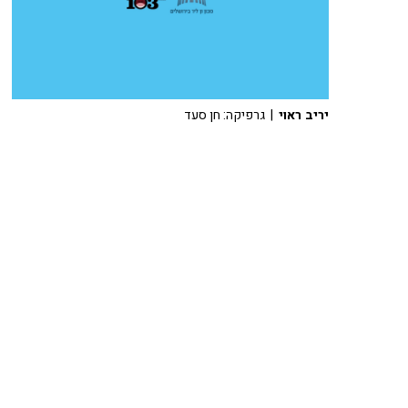
יריב ראוי
| גרפיקה: חן סעד