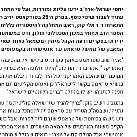
יחסי ישראל-ארה"ב ידעו עליות ומורדות, ועל פי המתר
עתיד לעבור שינוי נוסף. בפרק 
התארחו ד"ר אלי קוק, ראש המחלקה להיסטוריה כללית ב
הספר הרב תחומי במכון הטכנולוגי חולון, ודנו במשמעו
ירידתו בסקרים ודעת הקהל מימין ומשמאל כאחד שאינ
המאבק של ממשל טראמפ נגד אנטישמיות בקמפוסים י
"אניח שוב שטראמפ באופן עקרוני טוב לישראל מהסיבה 
האמריקני", אמר ברדה תחילה. "הייתה חלופה והיא בעיניי פח
המועמדים שהעם האמריקני יכול היה לבחור קיבלנו את ה
בנשיא טראמפ בקשר לישראל? כן ואנחנו מקליטים יום אח
חנינה לנתניהו. יש לו בהחלט דברים רלוונטיים לישראל".
בתגובה, השיב קוק: "צריך להגיד שזו שאלה פוליטית מה 
נתניהו, ושבסה"כ הטריק עם טראמפ זה להסתכל בטווח אר
ויש משהו בכוחנות של טראמפ שגרם לזה לקרות. אבל כשא
הקיים משנות הארבעים של המאה העשרים, כשאני מסתכל 
אנטישמי אבל הגולם קם על יוצרו - רואים שבגלל שמותר ל