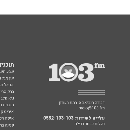
תוכניות fm
שבע תש
ינון מגל 
אראל סג"
ברק סרי 
גיא פלג
דבורה הנביאה 6, רמת השרון
תוכנית ה
radio@103.fm
איריס קו
עלייה לשידור: 0552-103-103
איפה הכ
בעלות שיחה רגילה
פנינה בת