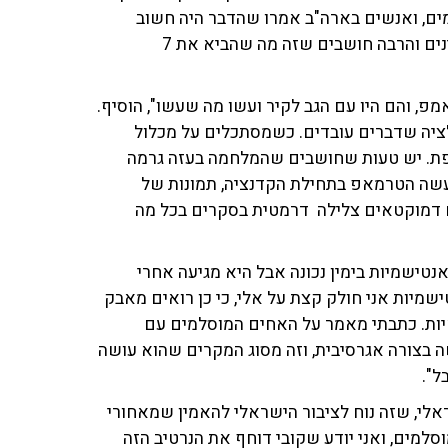
ים, ואנשים בארה"ב אמרו שהדבר היה חשוב
בהסכמים הללו היה לעשות אותם מעל ראשם של הפלסטינים והרבה חושבים שזה מה שהביא את 7
אמפ, והם היו עם הגב לקיר ועשו מה שעשו", הוסיף.
ציה שדברים עובדים. כשמסתכלים על מכלול
פת. יש טעות שחושבים שהמלחמה בעזה גרמה
שעשה הטרמאפ בתחילת הקדנציה, תמונות של
ם דמוקטאים צלילה דרמטית בסקרים בכל מה
טישמיות בימין נכונה אבל היא מגיעה אחרי
יות אני חולק קצת על אלי, כי כן רואים מאבק
יות. כתבתי מאמר על האחים המוסלמים עם
אמפ עושה בצורה אגרסיבית, וזה מסוג המקרים שהוא עושה
ל".
ראלי, שזה נוח לציבור הישראלי להאמין שמאחורי
מים, ואני יודע שקובי דוחף את הנרטיב הזה