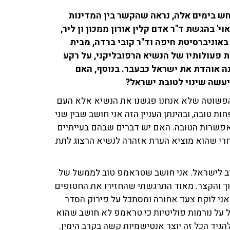
חש בימים אלה, נראה שהקשר בין המדינות
ה־25 בפודקאסט 'יריב ראוי' בהגשת ד"ר אדם קלין אורון ממכון ון ליר,
אוניברסיטת חיפה וד"ר קובי ברדה, מבית
ת פעולותיו של הנשיא הרפובליקני, על רקע
ה אוהדת את ישראל כבעבר. בנוסף, האם
עשה שינוי לטובת ישראל?
הפשוטה שלא אנחנו פגשנו את הנשיא אלא העם
ות טובה, ובהינתן העניין הזה אני חושב שבין שני
אפשרות הטובה. האם יש דברים שבהם בעייתיים
רי שהוא מוציא הערת אזהרה לנשיא הרצוג לתת
טוב לישראל. אני חושב שטראמפ טוב לממשל של
וך והקצר. מאוד התרגשתי שהחזירו את החטופים
ני לוקח צעד אחורה ומסתכל על פירוק הסדר
על נורמות פוליטיות כי טראמפ לא חושב שהוא
הגיד הכל זה יוצר אנטישמיות קשה בקרב הימין.