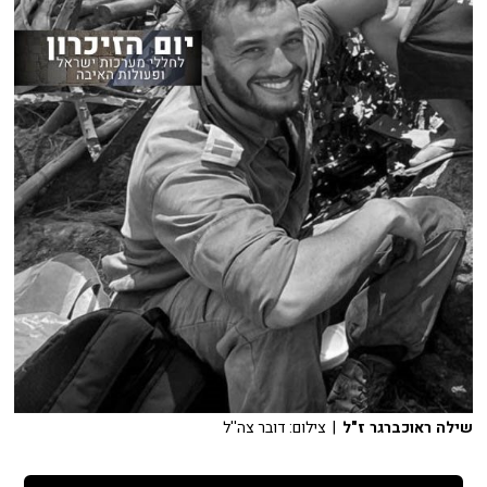
שילה ראוכברגר ז"ל
| צילום: דובר צה''ל