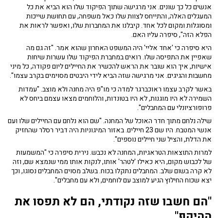
אנשים כל כך שונים. אני מרגישה שתוך הפיקוד שלו הוא הביא את כל
המעגלים האלה, והתייחס לצוות שלו כאל משפחה, עם תחושת שייכות
ומסוגלות ומקום לכל אחד. קיבלנו את המחברות שלו, ואפשר לראות את
הפלא הזה", סיפרה עליו האם.
היא סיפרה כי 'אחד אליי' היה המשפט האחרון שהוא אמר. "זה גם מה
שאפיין את התפיסה שלו. רואים במחברת הפיקוד שלו עשרות שיחות
אישיות, איך הוא שובר את הראש להכשיר את החיילים ליום פקודה, כל מיני
מחשבות והגיגים. אני מרגישה שזה הביא לידי היבטים מסוימים בקרב עצמו".
באשר לקרב עצמו ראוכברגר למדה כי מו"פ היה מחנה ולא מוצב. "עמדות
השמירה לא היו מוגנות, לא היו בטונדות, והלוחמים מצאו עצמם ביחס לא
פרופורציונלי עם המחבלים".
שילה נלחם מתוך חדר האוכל של המחנה. "שם הוא נלחם עם החיילים שלו ועם
אנשי המטבח. היו שם 23 חיילים. באזור המיגוניות היה דביר רסלר שהחזיק
את הדלת, והציל שני חיילים נוספים".
למרות התוצאות הטראגיות, המחנה לא נכבש. נירית סיפרה כי "המשמעות
של לכבוש מקום, היא כאילו 'לטהר' אותו, לנקות אותו ממי שנמצא שם, וזה
לא קרה בשום שלב. המחבלים נתקלו בכוח. בשלב מסוים המחבלים נסוגו, וכך
יצא שכוח החילוץ הגיע למוצב עם לוחמים, ולא עם מחבלים".
"הם חשבו שזה נקודתי, הם לא תפסו את
ההיקף"