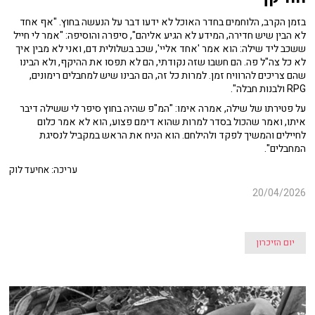
בזמן הקרב, הלוחמים בחדר האוכל לא ידעו דבר על הנעשה בחוץ. "אף אחד
לא הבין שיש חדירה, המידע לא הגיע אליהם", סיפרה והוסיפה: "אמר לי חייל
ששכב ליד שילה: הוא אמר 'אחד אליי', שכב בשלולית דם, ואני לא מבין איך
לא כל צה"ל פה. הם חשבו שזה נקודתי, הם לא תפסו את ההיקף, ולא הבינו
שהם צריכים להרוויח זמן. למרות כל זה, הם הבינו שיש למחבלים רימונים,
RPG ולבנות חבלה".
על פטירתו של שילה, אמרה אימו: "המ"פ שהיה בחוץ סיפר לי ששילה דיבר
איתו, ואמר שהכול בסדר למרות שהוא דימם פצוע, הוא לא אמר כלום
לחיילים והמשיך לפקד ולהילחם. הוא הניח את הראש במקביל לנסיגת
המחבלים".
עריכה: אחיעד לוק
20/04/2026
יום הזיכרון