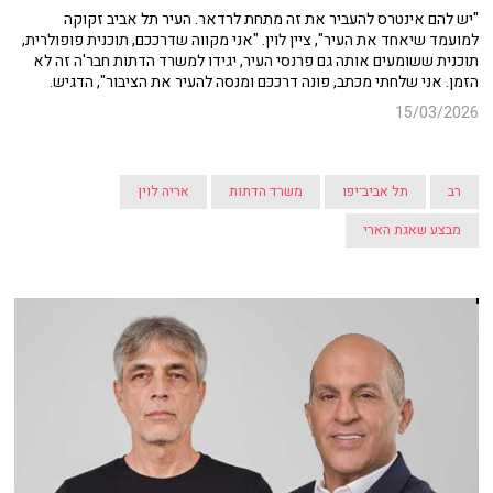
"יש להם אינטרס להעביר את זה מתחת לרדאר. העיר תל אביב זקוקה
למועמד שיאחד את העיר", ציין לוין. "אני מקווה שדרככם, תוכנית פופולרית,
תוכנית ששומעים אותה גם פרנסי העיר, יגידו למשרד הדתות חבר'ה זה לא
הזמן. אני שלחתי מכתב, פונה דרככם ומנסה להעיר את הציבור", הדגיש.
15/03/2026
רב
תל אביב־יפו
משרד הדתות
אריה לוין
מבצע שאגת הארי