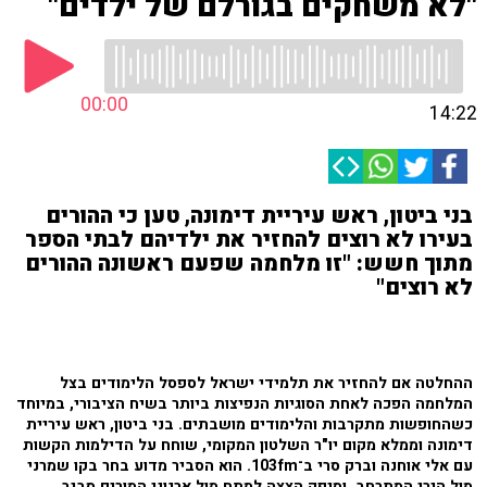
"לא משחקים בגורלם של ילדים"
00:00
14:22
בני ביטון, ראש עיריית דימונה, טען כי ההורים
בעירו לא רוצים להחזיר את ילדיהם לבתי הספר
מתוך חשש: "זו מלחמה שפעם ראשונה ההורים
לא רוצים"
ההחלטה אם להחזיר את תלמידי ישראל לספסל הלימודים בצל
המלחמה הפכה לאחת הסוגיות הנפיצות ביותר בשיח הציבורי, במיוחד
כשהחופשות מתקרבות והלימודים מושבתים. בני ביטון, ראש עיריית
דימונה וממלא מקום יו"ר השלטון המקומי, שוחח על הדילמות הקשות
עם אלי אוחנה וברק סרי ב־103fm. הוא הסביר מדוע בחר בקו שמרני
מול הירי המתרחב, וסיפק הצצה למתח מול ארגוני המורים סביב