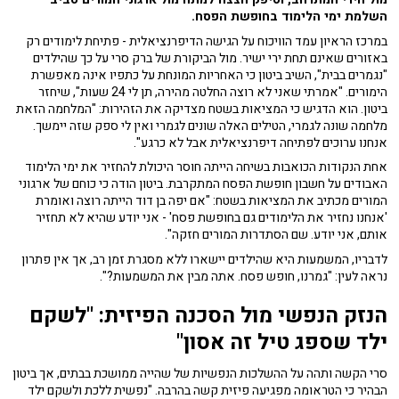
השלמת ימי הלימוד בחופשת הפסח.
במרכז הראיון עמד הוויכוח על הגישה הדיפרנציאלית - פתיחת לימודים רק
באזורים שאינם תחת ירי ישיר. מול הביקורת של ברק סרי על כך שהילדים
"נגמרים בבית", השיב ביטון כי האחריות המונחת על כתפיו אינה מאפשרת
הימורים. "אמרתי שאני לא רוצה החלטה מהירה, תן לי 24 שעות", שיחזר
ביטון. הוא הדגיש כי המציאות בשטח מצדיקה את הזהירות: "המלחמה הזאת
מלחמה שונה לגמרי, הטילים האלה שונים לגמרי ואין לי ספק שזה יימשך.
אנחנו ערוכים לפתיחה דיפרנציאלית אבל לא כרגע".
אחת הנקודות הכואבות בשיחה הייתה חוסר היכולת להחזיר את ימי הלימוד
האבודים על חשבון חופשת הפסח המתקרבת. ביטון הודה כי כוחם של ארגוני
המורים מכתיב את המציאות בשטח: "אם יפה בן דוד הייתה רוצה ואומרת
'אנחנו נחזיר את הלימודים גם בחופשת פסח' - אני יודע שהיא לא תחזיר
אותם, אני יודע. שם הסתדרות המורים חזקה".
לדבריו, המשמעות היא שהילדים יישארו ללא מסגרת זמן רב, אך אין פתרון
נראה לעין: "גמרנו, חופש פסח. אתה מבין את המשמעות?".
הנזק הנפשי מול הסכנה הפיזית: "לשקם
ילד שספג טיל זה אסון"
סרי הקשה ותהה על ההשלכות הנפשיות של שהייה ממושכת בבתים, אך ביטון
הבהיר כי הטראומה מפגיעה פיזית קשה בהרבה. "נפשית ללכת ולשקם ילד