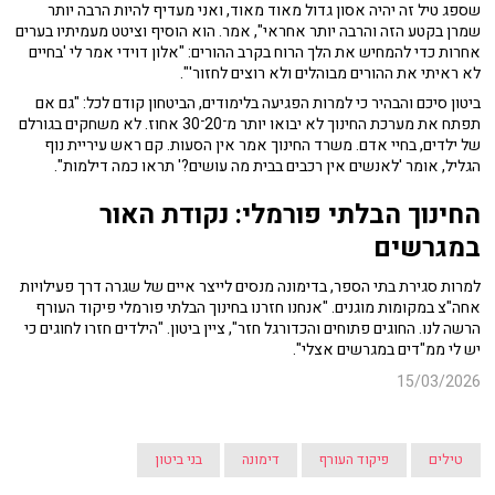
שספג טיל זה יהיה אסון גדול מאוד מאוד, ואני מעדיף להיות הרבה יותר
שמרן בקטע הזה והרבה יותר אחראי", אמר. הוא הוסיף וציטט מעמיתיו בערים
אחרות כדי להמחיש את הלך הרוח בקרב ההורים: "אלון דוידי אמר לי 'בחיים
לא ראיתי את ההורים מבוהלים ולא רוצים לחזור'".
ביטון סיכם והבהיר כי למרות הפגיעה בלימודים, הביטחון קודם לכל: "גם אם
תפתח את מערכת החינוך לא יבואו יותר מ־20־30 אחוז. לא משחקים בגורלם
של ילדים, בחיי אדם. משרד החינוך אמר אין הסעות. קם ראש עיריית נוף
הגליל, אומר 'לאנשים אין רכבים בבית מה עושים?' תראו כמה דילמות".
החינוך הבלתי פורמלי: נקודת האור
במגרשים
למרות סגירת בתי הספר, בדימונה מנסים לייצר איים של שגרה דרך פעילויות
אחה"צ במקומות מוגנים. "אנחנו חזרנו בחינוך הבלתי פורמלי פיקוד העורף
הרשה לנו. החוגים פתוחים והכדורגל חזר", ציין ביטון. "הילדים חזרו לחוגים כי
יש לי ממ"דים במגרשים אצלי".
15/03/2026
טילים
פיקוד העורף
דימונה
בני ביטון