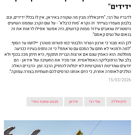
ידידים"
לדבריו של רבי, "חיזבאללה מבין מה שקורה באיראן, אין לו בכלל ידידים, וגם
בלבנון מעמדו בעייתי. זה נקרא 'מות כרבלא' - על שם הקרב שממנו השיעים
היסטורית שואבים עידוד ממות קדושים, היה אפשר אפילו לראות את זה
בנאום של נעים קאסם".
לכן הוא סבור כי ארגון הטרור הלבנוני כמו פטרונו מטהרן יילחמו עד הסוף.
"למה ח'מנאי לא חתם על הסכם עם טראמפ? כי זה נתפס בעיניו ככניעה
מוחלטת. הוא האמין שגם אם ארצות הברית תתקוף, היא תיתן מכה בכנף ולא
בלב של הרפובליקה האסלאמית. אני מכיר את החשיבה של איראן - הם
יודעים שמדינות דמוקרטיות לא יכולות להחזיק הרבה זמן. הדברים האלה
הולכים לאופרה אחרת, כי היום אנחנו הורסים להם תשתיות בצורה עמוקה".
15/03/2026
חיזבאללה
עוזי רבי
איראן
מבצע שאגת הארי