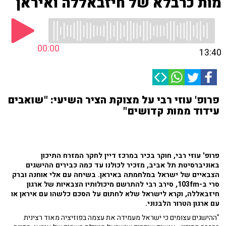
מות כרבלא של חיזבאללה ואיראן
00:00
13:40
פרופ' עוזי רבי על מצוקת הציר השיעי: "שואבים
עידוד ממות קדושים"
פרופ' עוזי רבי, חוקר בכיר במרכז דיין לחקר המזרח התיכון
באוניברסיטת תל אביב, מזכיר לכולנו עד כמה כבירים ההישגים
הצבאיים של ישראל במלחמתה באיראן. בשיחה עם אלי אוחנה וברק
סרי ב-103fm, סירב רבי להתרשם מיכולותיו הצבאיות של ארגון
חיזבאללה, וקרא לישראל שלא לחתום על הסכם כלשהו עם איראן או
עם ארגון הטרור הלבנוני.
"ההישגים עצומים כי ישראל מעמידה את עצמה בפוזיציה מאוד רצינית