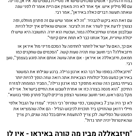
במזרח התיכון - אנשים שוכחים שישראל מטיילת בשמים של איראן, מדינה
עם 90 מיליון איש. אף אחד לא היה מאמין אם היית אומר לו לפני שנה
שאתה תעשה דברים כאלה באיראן", אמר רבי.
עם זאת הוא ביקש להבהיר: "זה לא אומר שיש עם זה פתרון מוחלט, ופה
נצטרך לדעת איך לשדר את זה לציבור. אנשים שואלים איך יכול להיות
שבלבנון אמרנו שחיזבאללה גמור, ועכשיו הוא יורה. התשובה היא שיש לו
יכולת שיורית, אבל אנחנו כבר לא תחת איום קיומי".
אם כך, האם על ישראל לחתור לחתימה על הסכם מדיני מול איראן או
חיזבאללה? רבי חושב שזו תהיה טעות קשה. "הסכמים עם שחקנים כמו
חמאס, חיזבאללה או איראן - אם אתה עושה אותם אתה פוגע בעצמך", טען
רבי.
"חיזבאללה בסופו של דבר הוא ארגון גרילה. ברגע שגילחו את המשטר
באיראן כמעט מכל יכולותיו הצבאיות אתה רואה שזה הופך להיות יותר
בעייתי במובן הזה שהוא מתפקד כמו ארגון גרילה", הסביר המומחה למזרח
התיכון. "הוא מנסה בצורה כזו או אחרת לשבש את החיים בישראל. אני לא
מקל בהם ראש, ואני חושב שאנשי הצפון צריכים לקבל פתרון סופי בנושא".
לא כך היה ערב 7 באוקטובר, כפי שפרופ' רבי הזכיר: "עמדו על הגבול אלפי
חיילי רדואן שהחזיקו ביד תוכנית לכיבוש הגליל - הם אלה שהמציאו את
הפטנט של הפלישה. לכן צריך להתעמת איתם בכל כמה שנים, רק צריך
שהאינטרוול יהיה יותר גדול".
"חיזבאללה מבין מה קורה באיראן - אין לו