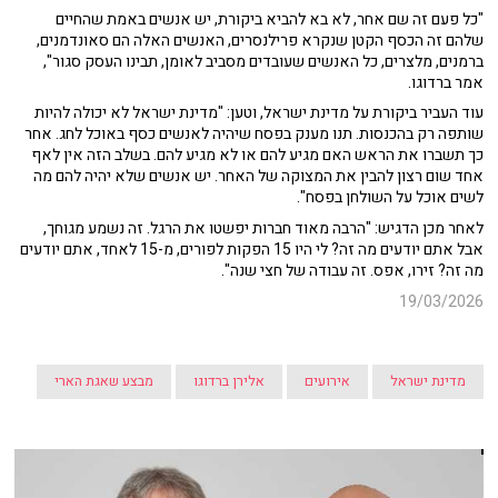
"כל פעם זה שם אחר, לא בא להביא ביקורת, יש אנשים באמת שהחיים
שלהם זה הכסף הקטן שנקרא פרילנסרים, האנשים האלה הם סאונדמנים,
ברמנים, מלצרים, כל האנשים שעובדים מסביב לאומן, תבינו העסק סגור",
אמר ברדוגו.
עוד העביר ביקורת על מדינת ישראל, וטען: "מדינת ישראל לא יכולה להיות
שותפה רק בהכנסות. תנו מענק בפסח שיהיה לאנשים כסף באוכל לחג. אחר
כך תשברו את הראש האם מגיע להם או לא מגיע להם. בשלב הזה אין לאף
אחד שום רצון להבין את המצוקה של האחר. יש אנשים שלא יהיה להם מה
לשים אוכל על השולחן בפסח".
לאחר מכן הדגיש: "הרבה מאוד חברות יפשטו את הרגל. זה נשמע מגוחך,
אבל אתם יודעים מה זה? לי היו 15 הפקות לפורים, מ-15 לאחד, אתם יודעים
מה זה? זירו, אפס. זה עבודה של חצי שנה".
19/03/2026
מדינת ישראל
אירועים
אלירן ברדוגו
מבצע שאגת הארי