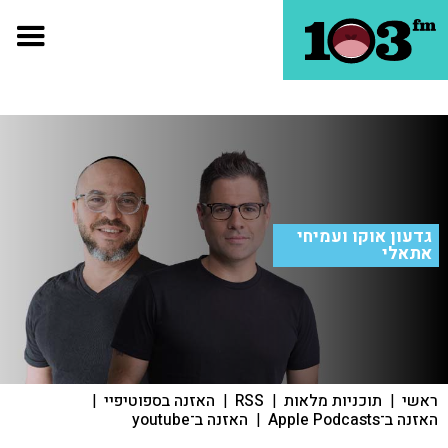
גדעון אוקו ועמיחי
אתאלי
ראשי
|
תוכניות מלאות
|
RSS
|
האזנה בספוטיפיי
|
האזנה ב־Apple Podcasts
|
האזנה ב־youtube