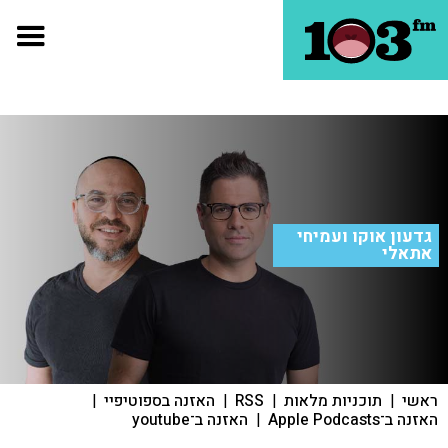
גדעון אוקו ועמיחי
אתאלי
ראשי
|
תוכניות מלאות
|
RSS
|
האזנה בספוטיפיי
|
האזנה ב־Apple Podcasts
|
האזנה ב־youtube