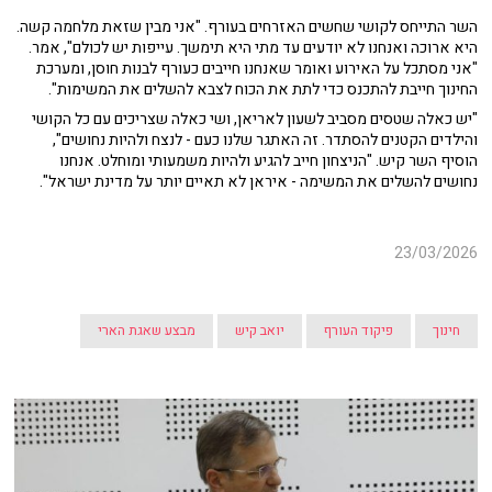
השר התייחס לקושי שחשים האזרחים בעורף. "אני מבין שזאת מלחמה קשה.
היא ארוכה ואנחנו לא יודעים עד מתי היא תימשך. עייפות יש לכולם", אמר.
"אני מסתכל על האירוע ואומר שאנחנו חייבים כעורף לבנות חוסן, ומערכת
החינוך חייבת להתכנס כדי לתת את הכוח לצבא להשלים את המשימות".
"יש כאלה שטסים מסביב לשעון לאריאן, ושי כאלה שצריכים עם כל הקושי
והילדים הקטנים להסתדר. זה האתגר שלנו כעם - לנצח ולהיות נחושים",
הוסיף השר קיש. "הניצחון חייב להגיע ולהיות משמעותי ומוחלט. אנחנו
נחושים להשלים את המשימה - איראן לא תאיים יותר על מדינת ישראל".
23/03/2026
חינוך
פיקוד העורף
יואב קיש
מבצע שאגת הארי