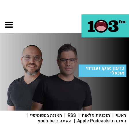
גדעון אוקו ועמיחי
אתאלי
ראשי
|
תוכניות מלאות
|
RSS
|
האזנה בספוטיפיי
|
האזנה ב־Apple Podcasts
|
האזנה ב־youtube