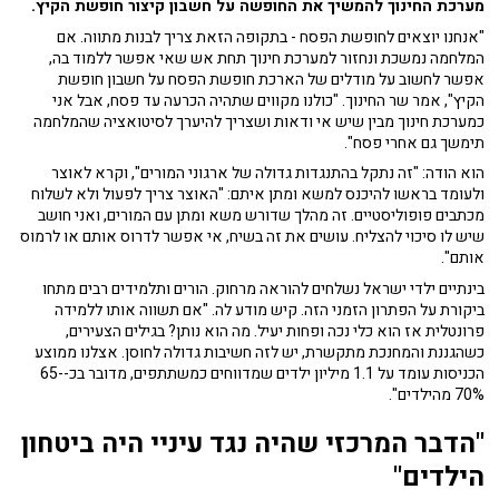
מערכת החינוך להמשיך את החופשה על חשבון קיצור חופשת הקיץ.
"אנחנו יוצאים לחופשת הפסח - בתקופה הזאת צריך לבנות מתווה. אם
המלחמה נמשכת ונחזור למערכת חינוך תחת אש שאי אפשר ללמוד בה,
אפשר לחשוב על מודלים של הארכת חופשת הפסח על חשבון חופשת
הקיץ", אמר שר החינוך. "כולנו מקווים שתהיה הכרעה עד פסח, אבל אני
כמערכת חינוך מבין שיש אי ודאות ושצריך להיערך לסיטואציה שהמלחמה
תימשך גם אחרי פסח".
הוא הודה: "זה נתקל בהתנגדות גדולה של ארגוני המורים", וקרא לאוצר
ולעומד בראשו להיכנס למשא ומתן איתם: "האוצר צריך לפעול ולא לשלוח
מכתבים פופוליסטיים. זה מהלך שדורש משא ומתן עם המורים, ואני חושב
שיש לו סיכוי להצליח. עושים את זה בשיח, אי אפשר לדרוס אותם או לרמוס
אותם".
בינתיים ילדי ישראל נשלחים להוראה מרחוק. הורים ותלמידים רבים מתחו
ביקורת על הפתרון הזמני הזה. קיש מודע לה. "אם תשווה אותו ללמידה
פרונטלית אז הוא כלי נכה ופחות יעיל. מה הוא נותן? בגילים הצעירים,
כשהגננת והמחנכת מתקשרת, יש לזה חשיבות גדולה לחוסן. אצלנו ממוצע
הכניסות עומד על 1.1 מיליון ילדים שמדווחים כמשתתפים, מדובר בכ-65-
70% מהילדים".
"הדבר המרכזי שהיה נגד עיניי היה ביטחון
הילדים"