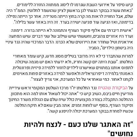
קיש סיפר על אירועי השבת שגרמו לו ליסוג ממתווה החזרה ללימודים.
"באחת עשרה בבוקר הגעתי לגן בראשון לציון שהושמד לחלוטין. הממ"ד היה
שלם, אבל החוויה לראות מה קרה בחוץ הייתה מטרידה. אחר כך הייתה נפילה
בדימונה, ואז הגיעה עוד פגיעה ישירה בערד. זה היה באזור עשר בלילה".
"אישית דיברתי עם אלוף פיקוד העורף והתמונה לא הייתה ברורה. דימונה
וערד היו אזורים צהובים, וחששתי שיש שילוב של שני דברים: שיש הפתעה
איראנית וטיל שחודר את היירוטים שלא הכרנו. הדבר המרכזי שהיה נגד עיניי
היה ביטחון הילדים", הסביר.
למרות שהתברר כי לא היה מדובר בטילים מסוג חדש, קיש עומד מאחורי
החלטתו. "שבת היתה יום קשה וחריג, ולא ידעתי האם יש מגמה שיכולה
לתפוס אותנו במתווים שאישרנו לילדים לחזור ללמידה פיזית ופרונטלית.
האמנתי בלמידה דיפרנציאלית ולאפשר למידה באזורים פחות מאוימים.
לקחנו לאחור. כמי שאחראי על כל המערכת, אני צריך לעצור".
הביקורת שהטיח
על
נגד החלטתו יו"ר מרכז השלטון המקומי וראש עיריית
מודיעין חיים ביבס, השיב קיש כי "אתה יכול לשאול אותו למה הוא מתכוון.
ההחלטה התקבלה בצורה מקצועית כולל שיח שלם עם הנהלת משרד החינוך
ופיקוד העורף, בסוף יש לוחות זמנים. אתה מבין שאם לא תיקח החלטה
עכשיו למחרת בבוקר המערכת יכולה להיפגע קשה".
"זה האתגר שלנו כעם - לנצח ולהיות
נחושים"