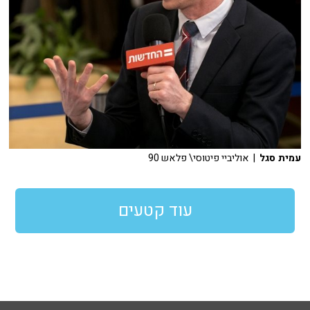
עמית סגל
| אוליביי פיטוסי\ פלאש 90
עוד קטעים