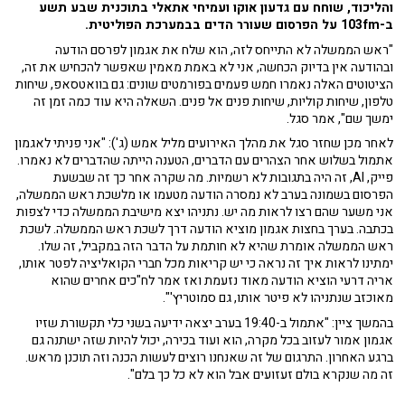
והליכוד, שוחח עם גדעון אוקו ועמיחי אתאלי בתוכנית שבע תשע
ב-103fm על הפרסום שעורר הדים בבמערכת הפוליטית.
"ראש הממשלה לא התייחס לזה, הוא שלח את אגמון לפרסם הודעה
ובהודעה אין בדיוק הכחשה, אני לא באמת מאמין שאפשר להכחיש את זה,
הציטוטים האלה נאמרו חמש פעמים בפורמטים שונים: גם בוואטסאפ, שיחות
טלפון, שיחות קוליות, שיחות פנים אל פנים. השאלה היא עוד כמה זמן זה
ימשך שם", אמר סגל.
לאחר מכן שחזר סגל את מהלך האירועים מליל אמש (ג'): "אני פניתי לאגמון
אתמול בשלוש אחר הצהרים עם הדברים, הטענה הייתה שהדברים לא נאמרו.
פייק, AI, זה היה בתגובות לא רשמיות. מה שקרה אחר כך זה שבשעת
הפרסום בשמונה בערב לא נמסרה הודעה מטעמו או מלשכת ראש הממשלה,
אני משער שהם רצו לראות מה יש. נתניהו יצא מישיבת הממשלה כדי לצפות
בכתבה. בערך בחצות אגמון מוציא הודעה דרך לשכת ראש הממשלה. לשכת
ראש הממשלה אומרת שהיא לא חותמת על הדבר הזה במקביל, זה שלו.
ימתינו לראות איך זה נראה כי יש קריאות מכל חברי הקואליציה לפטר אותו,
אריה דרעי הוציא הודעה מאוד נזעמת ואז אמר לח"כים אחרים שהוא
מאוכזב שנתניהו לא פיטר אותו, גם סמוטריץ'".
בהמשך ציין: "אתמול ב-19:40 בערב יצאה ידיעה בשני כלי תקשורת שזיו
אגמון אמור לעזוב בכל מקרה, הוא ועוד בכירה, יכול להיות שזה ישתנה גם
ברגע האחרון. התרגום של זה שאנחנו רוצים לעשות הכנה וזה תוכנן מראש.
זה מה שנקרא בולם זעזועים אבל הוא לא כל כך בלם".