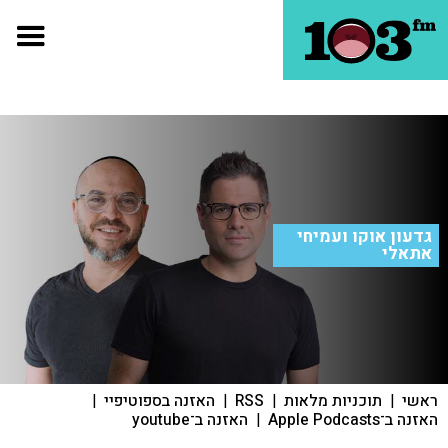
גדעון אוקו ועמיחי
אתאלי
ראשי
|
תוכניות מלאות
|
RSS
|
האזנה בספוטיפיי
|
האזנה ב־Apple Podcasts
|
האזנה ב־youtube