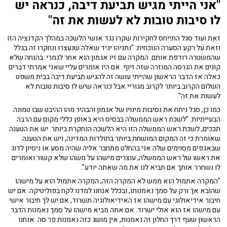
"אני הייתי מגיש תביעת דיבה, כנראה יש
לו סיבות טובות לא לעשות את זה"
זאת ועוד סגל התייחס לחקירות שקרו נגד אנשי הלשכה במהלך הקדנציה הזו
וזאת על רקע הסערה הנוכחית: "נתניהו יגיד שאלה שנעצרו ונחקרו זה בגלל
שהמשטרה רודפת אותם. המקרה עם זיו אגמון הוא אחר לגמרי. בהנחה שלא
קונים את הגרסה המוזרה שזה זיוף. אם היו אומרים עליי שאני אמרתי דברים
כאלה אז הדבר הראשון שהייתי עושה זה להגיש תביעת דיבה בבית משפט
השלום הקרוב ביותר לקרוב מגוריי אבל כנראה שיש לו סיבות טובות לא
לעשות את זה".
כמו כן, סגל ניתח את נסיבות מינויו של אגמון והבהיר מהו ההיבט שבו טמונה
הבעייתיות: "לשכת ראש הממשלה בבסיס היא באופן כללי מקום עם הרבה
תככים, לשכת ראש הממשלה הזו היא הלשכה הנחקרת ביותר. יש את הטענה
שאומרת כי זה המקום המושחת ביותר בתולדות המדינה, ויש את הטענה
שבאגפים מסוימים שלה אני בהחלט מתחבר אליה שהיה מסע או ניסיון לדוג
את ראשו של ראש הממשלה, עוצרים מישהו על משהו שלא קשור ואומרים
לו נשחרר אותך אם תביא לנו את מה שאתה יודע".
"המקרה אתמול הוא ממש לא המקרה הזה, המקרה אתמול הוא על מישהו
שהובא אך ורק על סמך נאמנותו, ובכלל אנחנו למדנו לקח בפוליטיקה. אם יש
חיבור אידיאולוגי עם מישהו אז האידיאולוגיה תשרוד, אם יש לך חיבור אישי
עם מישהו אז הוא אולי ישרוד. אם אתה מביא מישהו על סמך נאמנות הדבר
הראשון שעף דרך החלון זה נאמנות, אין מושג כזה נאמנות פר סה. אנחנו