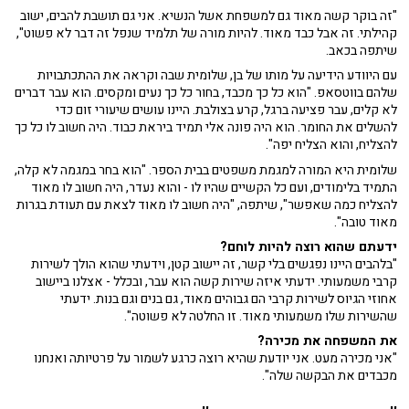
"זה בוקר קשה מאוד גם למשפחת אשל הנשיא. אני גם תושבת להבים, ישוב
קהילתי. זה אבל כבד מאוד. להיות מורה של תלמיד שנפל זה דבר לא פשוט",
שיתפה בכאב.
עם היוודע הידיעה על מותו של בן, שלומית שבה וקראה את ההתכתבויות
שלהם בווטסאפ. "הוא כל כך מכבד, בחור כל כך נעים ומקסים. הוא עבר דברים
לא קלים, עבר פציעה ברגל, קרע בצולבת. היינו עושים שיעורי זום כדי
להשלים את החומר. הוא היה פונה אלי תמיד ביראת כבוד. היה חשוב לו כל כך
להצליח, והוא הצליח יפה".
שלומית היא המורה למגמת משפטים בבית הספר. "הוא בחר במגמה לא קלה,
התמיד בלימודים, ועם כל הקשיים שהיו לו - והוא נעדר, היה חשוב לו מאוד
להצליח כמה שאפשר", שיתפה, "היה חשוב לו מאוד לצאת עם תעודת בגרות
מאוד טובה".
ידעתם שהוא רוצה להיות לוחם?
"בלהבים היינו נפגשים בלי קשר, זה יישוב קטן, וידעתי שהוא הולך לשירות
קרבי משמעותי. ידעתי איזה שירות קשה הוא עבר, ובכלל - אצלנו ביישוב
אחוזי הגיוס לשירות קרבי הם גבוהים מאוד, גם בנים וגם בנות. ידעתי
שהשירות שלו משמעותי מאוד. זו החלטה לא פשוטה".
את המשפחה את מכירה?
"אני מכירה מעט. אני יודעת שהיא רוצה כרגע לשמור על פרטיותה ואנחנו
מכבדים את הבקשה שלה".