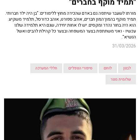
"תמיד מוקף בחברים"
מורתו לשעבר שיתפה גם באדם שהכירה מחוץ ללימודים: "בן היה ילד חברותי.
תמיד מוקף בהמון־המון חברים, אוהב ספורט, אוהב כדורסל, תלמיד משקיע.
הוא היה בחור נהדר ומקסים. יש לו אחות יחידה, שגם היא תלמידה שלנו
עכשיו - ואני משתתפת בצער המשפחה ובצער כל קהילת להבים ואשל
הנשיא".
31/03/2026
לבנון
לוחם
סיפורי הנופלים
חללי המערכה
שלומית מנור