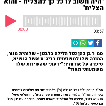
"היה חשוב לו כל כך להצליח - והוא
הצליח"
00:00
03:57
סמ"ר בן כהן נפל הלילה בלבנון • שלומית מנור,
המורה שלו למשפטים בביה"ס אשל הנשיא,
סיפרה על אודותיו: "ידעתי שהשירות שלו
משמעותי מאוד"
סמ"ר בן כהן ז"ל נפל הלילה (ב') בלבנון יחד עם שלושה לוחמים
בסיירת הנח"ל. שלומית מנור, המורה שלו בביה"ס החקלאי אשל
הנשיא בנגב, סיפרה על התלמיד והאדם שהיה, בשיחה עם ינון מגל
ובן כספית ב־103fm.