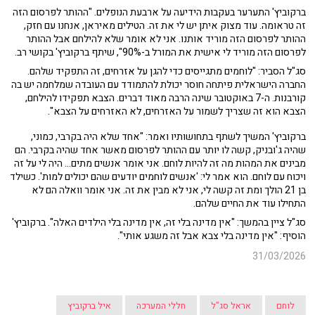
ברקוביץ' התערער בעקבות הידיעה על ארבעת הנופלים. "ההותר לפרסום הזה
זה טראומה. עוד מצוק איתן יש לי את זה. הטילים מאיראן, אנחנו עם חזק,
ההותר לפרסום הזה מוריד אותנו. אני לא אומר שלא להילחם אבל ההותר
לפרסום הזה מוריד לי אישית את המורל ב-90%", שיתף ברקוביץ' בקושי רב.
סג"ל הסביר: "לוחמים מתגייסים כדי להגן על אזרחים, זה התפקיד שלהם.
החברה הישראלית פיתחה חוסר יכולת להתמודד עם העובדה שמלחמה יש בה
קורבנות. ה-7 באוקטובר שינה הרבה מאוד דברים. הצבא תפקידו להילחם,
הצבא הוא זה שצריך לשמור על האזרחים, לא האזרחים על הצבא".
ברקוביץ' המשיך לשתף בתחושותיו ואמר: "אחד שלא היה בקרבי, כמוני,
שהיה ג'ובניק, קשה לו יותר עם ההותר לפרסום מאשר אחד שהיה בקרבי. הם
מבינים את המהות מה זה להיות לוחם. אני אומר אנשים מתים... היה לי על זה
ויכוח עם לוחם. הוא אמר לי: 'אנשים לוחמים יודעים שהם יכולים למות'. כשילד
בן 21 הולך ומת זה קשה לי, אני לא מבין את זה. אני אומר וואלה הם לא
התחילו עוד את החיים שלהם.
סג"ל ציין בהמשך: "אין מדינה בלי זה, אין מדינה בלי הילדים האלה". ברקוביץ'
הוסיף: "אין מדינה בלי צבא אבל זה משגע אותי".
31/03/2026
לוחם
אראל סג"ל
חללי המערכה
איל ברקוביץ