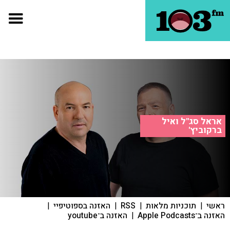
אראל סג"ל ואיל
ברקוביץ'
ראשי
|
תוכניות מלאות
|
RSS
|
האזנה בספוטיפיי
|
האזנה ב־Apple Podcasts
|
האזנה ב־youtube