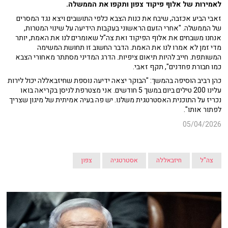
לאמירות של אלוף פיקוד צפון ותקפו את הממשלה.
זאבי הביע אכזבה, שיבח את כנות הצבא כלפי התושבים ויצא נגד המסרים
של הממשלה. "אחרי הזעם הראשוני בעקבות הידיעה על שינוי המטרות,
אנחנו משבחים את אלוף הפיקוד ואת צה"ל שאומרים לנו את האמת, יותר
מדי זמן לא אמרו לנו את האמת. הדבר החשוב זו תחושת המשימה
המשותפת. חייב להיות תיאום ציפיות. הדרג המדיני מסתתר מאחורי הצבא
כמו חבורת פחדנים", תקף זאבי.
כהן רביב הוסיפה בהמשך: "הבוקר יצאה ידיעה נוספת שחיזבאללה יכול לירות
עלינו 200 טילים ביום במשך 5 חודשים. אני מצטרפת לניסן בקריאה בואו
נכריז על התוכנית האסטרטגית משלנו. יש פה בעיה אמיתית של מיגון שצריך
לפתור אותו".
05/04/2026
צה"ל
חיזבאללה
אסטרטגיה
צפון