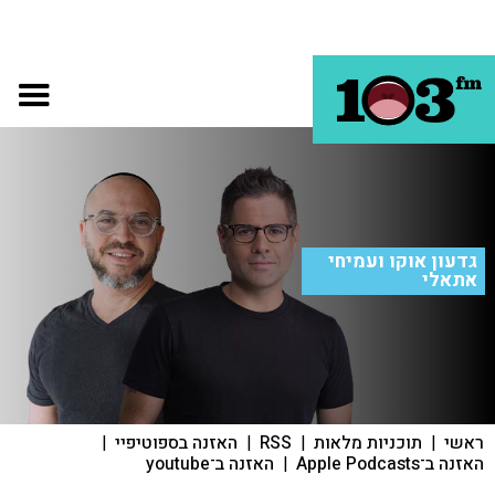
גדעון אוקו ועמיחי
אתאלי
ראשי
|
תוכניות מלאות
|
RSS
|
האזנה בספוטיפיי
|
האזנה ב־Apple Podcasts
|
האזנה ב־youtube