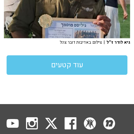
גיא לודר ז''ל
| צילום: באדיבות דובר צהל
עוד קטעים