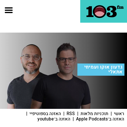
גדעון אוקו ועמיחי
אתאלי
ראשי
|
תוכניות מלאות
|
RSS
|
האזנה בספוטיפיי
|
האזנה ב־Apple Podcasts
|
האזנה ב־youtube