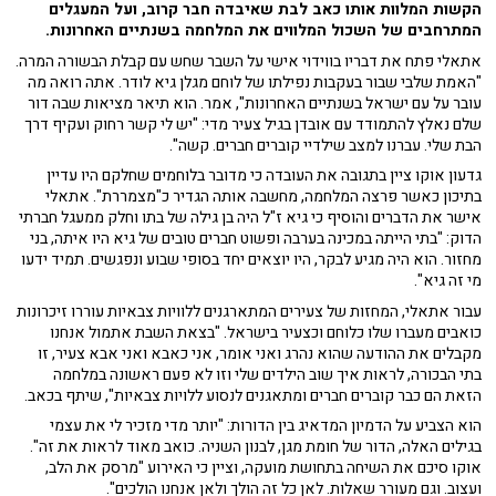
הקשות המלוות אותו כאב לבת שאיבדה חבר קרוב, ועל המעגלים
המתרחבים של השכול המלווים את המלחמה בשנתיים האחרונות.
אתאלי פתח את דבריו בווידוי אישי על השבר שחש עם קבלת הבשורה המרה.
"האמת שלבי שבור בעקבות נפילתו של לוחם מגלן גיא לודר. אתה רואה מה
עובר על עם ישראל בשנתיים האחרונות", אמר. הוא תיאר מציאות שבה דור
שלם נאלץ להתמודד עם אובדן בגיל צעיר מדי: "יש לי קשר רחוק ועקיף דרך
הבת שלי. עברנו למצב שילדיי קוברים חברים. קשה".
גדעון אוקו ציין בתגובה את העובדה כי מדובר בלוחמים שחלקם היו עדיין
בתיכון כאשר פרצה המלחמה, מחשבה אותה הגדיר כ"מצמררת". אתאלי
אישר את הדברים והוסיף כי גיא ז"ל היה בן גילה של בתו וחלק ממעגל חברתי
הדוק: "בתי הייתה במכינה בערבה ופשוט חברים טובים של גיא היו איתה, בני
מחזור. הוא היה מגיע לבקר, היו יוצאים יחד בסופי שבוע ונפגשים. תמיד ידעו
מי זה גיא".
עבור אתאלי, המחזות של צעירים המתארגנים ללוויות צבאיות עוררו זיכרונות
כואבים מעברו שלו כלוחם וכצעיר בישראל. "בצאת השבת אתמול אנחנו
מקבלים את ההודעה שהוא נהרג ואני אומר, אני כאבא ואני אבא צעיר, זו
בתי הבכורה, לראות איך שוב הילדים שלי וזו לא פעם ראשונה במלחמה
הזאת הם כבר קוברים חברים ומתאגנים לנסוע ללויות צבאיות", שיתף בכאב.
הוא הצביע על הדמיון המדאיג בין הדורות: "יותר מדי מזכיר לי את עצמי
בגילים האלה, הדור של חומת מגן, לבנון השניה. כואב מאוד לראות את זה".
אוקו סיכם את השיחה בתחושת מועקה, וציין כי האירוע "מרסק את הלב,
ועצוב. וגם מעורר שאלות. לאן כל זה הולך ולאן אנחנו הולכים".