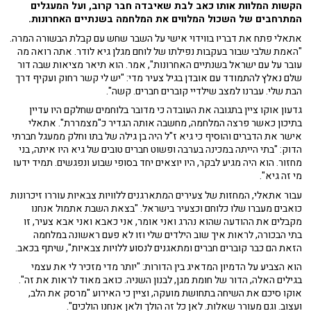
הקשות המלוות אותו כאב לבת שאיבדה חבר קרוב, ועל המעגלים
המתרחבים של השכול המלווים את המלחמה בשנתיים האחרונות.
אתאלי פתח את דבריו בווידוי אישי על השבר שחש עם קבלת הבשורה המרה.
"האמת שלבי שבור בעקבות נפילתו של לוחם מגלן גיא לודר. אתה רואה מה
עובר על עם ישראל בשנתיים האחרונות", אמר. הוא תיאר מציאות שבה דור
שלם נאלץ להתמודד עם אובדן בגיל צעיר מדי: "יש לי קשר רחוק ועקיף דרך
הבת שלי. עברנו למצב שילדיי קוברים חברים. קשה".
גדעון אוקו ציין בתגובה את העובדה כי מדובר בלוחמים שחלקם היו עדיין
בתיכון כאשר פרצה המלחמה, מחשבה אותה הגדיר כ"מצמררת". אתאלי
אישר את הדברים והוסיף כי גיא ז"ל היה בן גילה של בתו וחלק ממעגל חברתי
הדוק: "בתי הייתה במכינה בערבה ופשוט חברים טובים של גיא היו איתה, בני
מחזור. הוא היה מגיע לבקר, היו יוצאים יחד בסופי שבוע ונפגשים. תמיד ידעו
מי זה גיא".
עבור אתאלי, המחזות של צעירים המתארגנים ללוויות צבאיות עוררו זיכרונות
כואבים מעברו שלו כלוחם וכצעיר בישראל. "בצאת השבת אתמול אנחנו
מקבלים את ההודעה שהוא נהרג ואני אומר, אני כאבא ואני אבא צעיר, זו
בתי הבכורה, לראות איך שוב הילדים שלי וזו לא פעם ראשונה במלחמה
הזאת הם כבר קוברים חברים ומתאגנים לנסוע ללויות צבאיות", שיתף בכאב.
הוא הצביע על הדמיון המדאיג בין הדורות: "יותר מדי מזכיר לי את עצמי
בגילים האלה, הדור של חומת מגן, לבנון השניה. כואב מאוד לראות את זה".
אוקו סיכם את השיחה בתחושת מועקה, וציין כי האירוע "מרסק את הלב,
ועצוב. וגם מעורר שאלות. לאן כל זה הולך ולאן אנחנו הולכים".