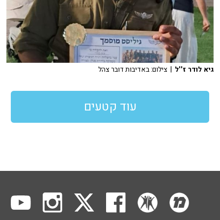
גיא לודר ז''ל
| צילום: באדיבות דובר צהל
עוד קטעים