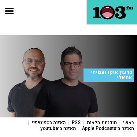
גדעון אוקו ועמיחי
אתאלי
ראשי
|
תוכניות מלאות
|
RSS
|
האזנה בספוטיפיי
|
האזנה ב־Apple Podcasts
|
האזנה ב־youtube