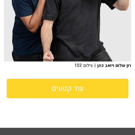
רון שלום ויואב כהן
| צילום: 103
עוד קטעים