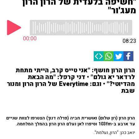
"חשיפה בלעדית של הרון הרון
מעג'ור"
00:00
08:23
הרון הרון חושף: "אני טייס קרב, הייתי מתחת
לרדאר יא גולם" • דני קרפל: "מה הבאת
מהדיוטי?" • וגם: Everytime של הרון הרון ומנור
שבת
הרון הרון (רון שלום) ואושרית חביה (פרלה דנוך) הצטרפו לצוות שניים
עד ארבע ב-103fm וסיפרו לאן נעלם הרון הרון בהמלך המלחמה.
יואב כהן: "הרון, נעלמת".