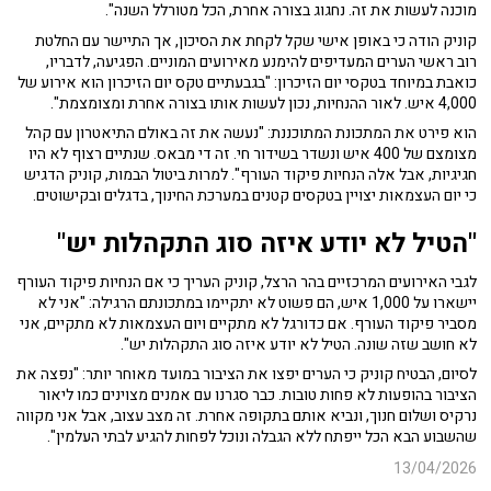
מוכנה לעשות את זה. נחגוג בצורה אחרת, הכל מטורלל השנה".
קוניק הודה כי באופן אישי שקל לקחת את הסיכון, אך התיישר עם החלטת
רוב ראשי הערים המעדיפים להימנע מאירועים המוניים. הפגיעה, לדבריו,
כואבת במיוחד בטקסי יום הזיכרון: "בגבעתיים טקס יום הזיכרון הוא אירוע של
4,000 איש. לאור ההנחיות, נכון לעשות אותו בצורה אחרת ומצומצמת".
הוא פירט את המתכונת המתוכננת: "נעשה את זה באולם התיאטרון עם קהל
מצומצם של 400 איש ונשדר בשידור חי. זה די מבאס. שנתיים רצוף לא היו
חגיגיות, אבל אלה הנחיות פיקוד העורף". למרות ביטול הבמות, קוניק הדגיש
כי יום העצמאות יצויין בטקסים קטנים במערכת החינוך, בדגלים ובקישוטים.
"הטיל לא יודע איזה סוג התקהלות יש"
לגבי האירועים המרכזיים בהר הרצל, קוניק העריך כי אם הנחיות פיקוד העורף
יישארו על 1,000 איש, הם פשוט לא יתקיימו במתכונתם הרגילה: "אני לא
מסביר פיקוד העורף. אם כדורגל לא מתקיים ויום העצמאות לא מתקיים, אני
לא חושב שזה שונה. הטיל לא יודע איזה סוג התקהלות יש".
לסיום, הבטיח קוניק כי הערים יפצו את הציבור במועד מאוחר יותר: "נפצה את
הציבור בהופעות לא פחות טובות. כבר סגרנו עם אמנים מצוינים כמו ליאור
נרקיס ושלום חנוך, ונביא אותם בתקופה אחרת. זה מצב עצוב, אבל אני מקווה
שהשבוע הבא הכל ייפתח ללא הגבלה ונוכל לפחות להגיע לבתי העלמין".
13/04/2026