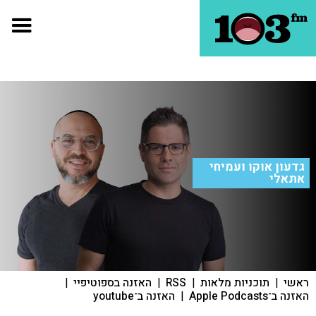
גדעון אוקו ועמיחי
אתאלי
ראשי
|
תוכניות מלאות
|
RSS
|
האזנה בספוטיפיי
|
האזנה ב־Apple Podcasts
|
האזנה ב־youtube