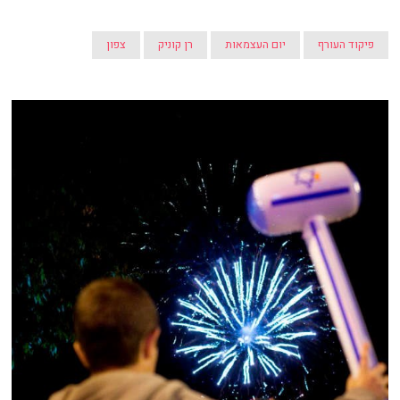
פיקוד העורף
יום העצמאות
רן קוניק
צפון