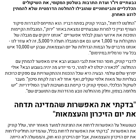
גבעתיים ויו"ר ועדת התרבות בשלטון המקומי, את השיקולים
הכלכליים והביטחוניים שהובילו להחלטה הדרמטית שלא להמתין
לרגע האחרון.
"החלטנו לדחות", הבהיר קוניק בפתח דבריו. הוא התייחס להגדרות פיקוד
העורף וציין כי למרות שגבעתיים נמצאת באזור "ירוק", המגבלות הקיימות
הופכות את אירועי הענק לבלתי אפשריים: "אנחנו ירוקים עם מגבלה של
התקהלות עד 1,000 איש. גם אם המגבלה תעלה ל־5,000, זה לא עוזר לנו -
אנחנו מדברים על הבמות הגדולות של יום העצמאות, שבהן יש 10,000 איש
בכל עיר נורמלית במינימום".
לדברי קוניק, חוסר הוודאות לגבי השבוע הבא אינו מאפשר להמתין עם
ההחלטה: "לכאורה יכולנו לא למהר, כי מי יודע מה יהיה בשבוע הבא? אולי
יפרוץ שלום עולמי. הבעיה היא שכל ההכנות וההתקשרויות עם ספקים כרוכות
בעלויות של מאות אלפי שקלים, ואף אחד לא רצה לקחת סיכון". מעבר
לשיקול הכלכלי, הוסיף קוניק כי קיימת גם חשיבות לערך הסולידריות: "יש
מלחמה בצפון, וחלק מההחלטה נובע מהזדהות עם התושבים שם".
"בדקתי את האפשרות שהמדינה תדחה
את יום הזיכרון והעצמאות"
כשנשאל על האפשרות לדחות את החגיגות למועד מאוחר יותר, שלל קוניק
את האפשרות: "בדקתי את האפשרות לדחות בכלל, שהמדינה תחליט לדחות
את יום הזיכרון והעצמאות, אבל יום הזיכרון הוא חוק, והממשלה לא הייתה