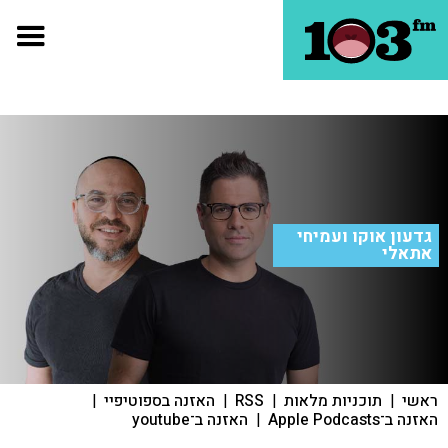
גדעון אוקו ועמיחי
אתאלי
ראשי
|
תוכניות מלאות
|
RSS
|
האזנה בספוטיפיי
|
האזנה ב־Apple Podcasts
|
האזנה ב־youtube