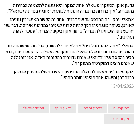
גדעון אוקו הסתקרן משאלה אחת הבוקר והיא נוגעת לתוצאות הבחירות
בהונגריה: "איך בחירות בהונגריה הופכות לכותרת ראשית במדינת ישראל?".
אתאלי נימק: "זה מתבסס על שני דברים. אחד זה הקשר האישי בין נתניהו
לאורבן, בעיקר כשנתניהו הפך להיות פחות לגיטימי במדינות אירופה. דבר שני
זה שאנחנו הושווינו להונגריה". גדעון אוקו ביקש להבהיר: "אפשר לזהות
תהליכים".
אתאלי: "אתה אומר תהליכים? אני לא יודע להשוות, אבל מה שמשמח עבור
ההונגרים שהם חברים שלנו שיש להם דמוקרטיה פעילה. הדיקטטור יורד, הוא
מכיר בהפסד שלו והלוואי שאנחנו גם נהיה במקומות האלה. אני רומז לזה
שאנחנו רוצים דמוקרטיה מתפקדת".
אוקו סיכם: "אי אפשר להתעלם מהדימיון. ראש ממשלה מהימין שמכהן
הרבה זמן ומישהו אחר מהימין חותר תחתיו".
13/04/2026
דמוקרטיה
בנימין נתניהו
גדעון אוקו
עמיחי אתאלי
ויקטור אורבן