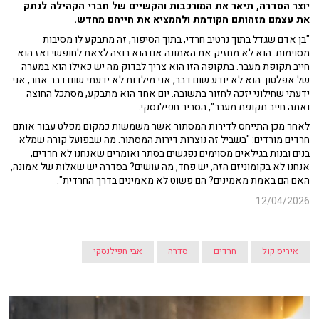
יוצר הסדרה, תיאר את המורכבות והקשיים של חברי הקהילה לנתק
את עצמם מזהותם הקודמת ולהמציא את חייהם מחדש.
"בן אדם שגדל בתוך נרטיב חרדי, בתוך הסיפור, זה מתבקע לו מסיבות
מסוימות. הוא לא מחזיק את האמונה אם הוא רוצה לצאת לחופשי ואז הוא
חייב תקופת מעבר. בתקופה הזו הוא צריך לבדוק מה יש כאילו הוא במערה
של אפלטון. הוא לא יודע שום דבר, אני מילדות לא ידעתי שום דבר אחר, אני
ידעתי שחילוני יזכה לחזור בתשובה. יום אחד הוא מתבקע, מסתכל החוצה
ואתה חייב תקופת מעבר", הסביר חפילנסקי.
לאחר מכן התייחס לדירות המסתור אשר משמשות כמקום מפלט עבור אותם
חרדים מורדים: "בשביל זה נוצרות דירות המסתור. מה שבפועל קורה שמלא
בנים ובנות בגילאים מסוימים נפגשים בסתר ואומרים שאנחנו לא חרדים,
אנחנו לא בקומוניזם הזה, יש פחד, מה עושים? בסדרה יש שאלות של אמונה,
האם הם באמת מאמינים? הם פשוט לא מאמינים בדרך החרדית".
12/04/2026
איריס קול
חרדים
סדרה
אבי חפילנסקי