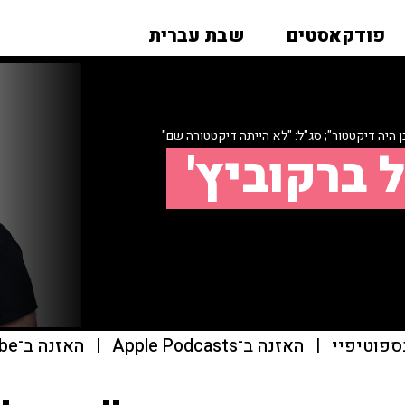
פודקאסטים
שבת עברית
ן היה דיקטטור"; סג"ל: "לא הייתה דיקטטורה שם"
 ברקוביץ'
ספוטיפיי
|
האזנה ב־Apple Podcasts
|
האזנה ב־youtube