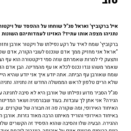
טוב"
איל ברקוביץ' ואראל סג"ל שוחחו על ההפסד של ויקטור
נתניהו מצפה אותו עתיד? האזינו לעמדותיהם השונות 
ברקוביץ' שמח לאיד על רקע נפילתו של ויקטור אורבן וחזה 
"אראל אני מחזיק ממך אדם שנכנס לעובי הקורה, אדם שק
ותצעק לי למרות שאמרתם שזה סמי דיקטטורה הוא עף הבית
שאמר משהו נגדו נכנס לכלא או עף מהמדינה. הבן אדם הזה
שמח שאורבן עף הביתה. אתה יודע איך אני יודע שהיא היי
שלא הרים טלפון לראש הממשלה החדש זה נתניהו. נתניהו ה
סג"ל הסביר מדוע נפילתו של אורבן היא לא סיבה לחגיגה 
הגירה? אני אתן לך עובדות. בעוד שבגרמניה ושאר המדינות 
האיחוד האירופי, ומה שקורה פה זה חבורה של שקרנים. עבור
באיחוד האירופי והוריד מאיתנו הרבה מאוד גזרות. אורב
ההגירה. הבעיה שלו והסיבה שהוא הפסיד זה הקשרים שלו ע
היום הרוסים מהווים איום על אירופה, הונגריה לוקחת צעד