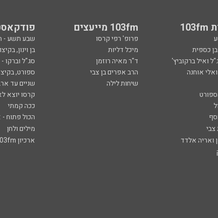
103
103fm מייעצים
פודקאסט
ע
פרופ' רפי קרסו
שבע תשע - 
ובן כספית
מיכל דליות
בן וינון, בקיצו
ל ואיל ברקוביץ'
ד"ר מאיה רוזמן
סג"ל וברקו -
ואלי אוחנה
הרב אפרים בן צבי
ספורט, בקיצו
שיחות לילה
שניים עד ארב
ספורט
קרסו יוצא לא
ל
ככה קמתי
סף
הכול פתוח - א
 צבי
מילים ולחן
ן ואריה אלדד
ארכיון 103fm