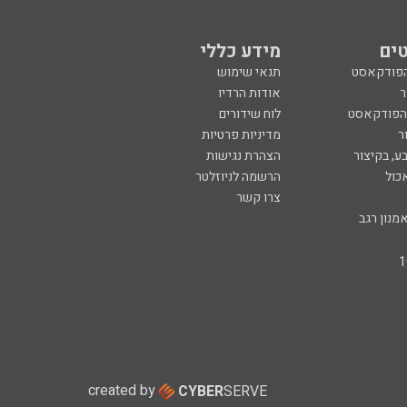
ים
מידע כללי
הפודקאסט
תנאי שימוש
ר
אודות הרדיו
 הפודקאסט
לוח שידורים
ר
מדיניות פרטיות
ע, בקיצור
הצהרת נגישות
כול
הרשמה לניוזלטר
צרו קשר
מנון רגב
created by
CYBER
SERVE