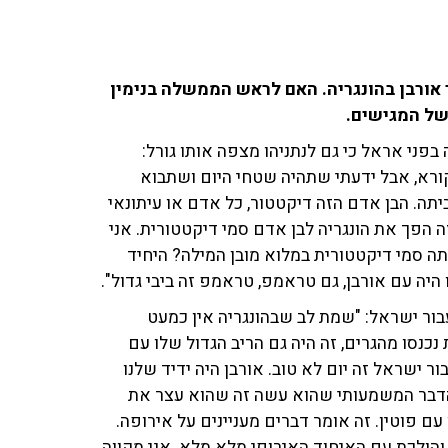
 אורבן בהונגריה. האם לראש הממשלה בנימין
של המגישים.
בפני אראל כי גם לנתניהו מצפה אותו גורל:
ורא, אבל ידעתי שתהיה שטחי היום ושתבוא
ה. הבן אדם הזה דיקטטור, כל אדם או עיתונאי
 הפך את הונגריה לבן אדם סמי דיקטטורית. אני
תה סמי דיקטטורית במלוא מובן המילה? היחיד
יה עם אורבן, גם טראמפ, טראמפ זה ביבי גדול".
עבור ישראל: "שמת לב שבהונגריה אין כמעט
נכנסו מהגרים, זה היה גם הריב הגדול שלו עם
 ישראל זה יום לא טוב. אורבן היה ידיד שלנו
ן הדבר המשמעותי שהוא עשה זה שהוא עצר את
ם פוטין. זה אומר דברים מעניינים על אירופה.
 והולכת עם האיחוד האירופי מלא מלא. אני מקווה