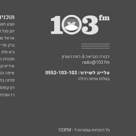
תוכניות fm
שבע תש
ינון מגל 
אראל סג"
ברק סרי 
גיא פלג
דבורה הנביאה 6, רמת השרון
תוכנית ה
radio@103.fm
איריס קו
עלייה לשידור: 0552-103-103
איפה הכ
בעלות שיחה רגילה
פנינה בת
רון קופמ
רז שכניק
כל הזכויות שמורות ל - 103FM