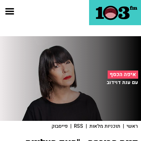
איפה הכסף
עם ענת דוידוב
ראשי
|
תוכניות מלאות
|
RSS
|
פייסבוק