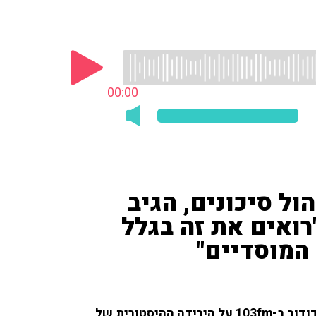
00:00
הול סיכונים, הגיב
רואים את זה בגלל
המוסדיים"
יוסי פרימן, מנכ"ל פריקו-ניהול סיכונים, שוחח עם ענת דודוב ב-103fm על הירידה ההיסטורית של