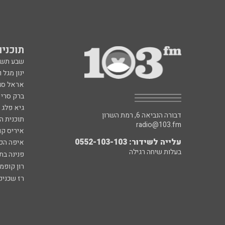
תוכניות fm
שבע תש
ינון מגל 
אראל סג"
ברק סרי 
גיא פלג
דבורה הנביאה 6, רמת השרון
תוכנית ה
radio@103.fm
איריס קו
עלייה לשידור: 0552-103-103
איפה הכ
בעלות שיחה רגילה
פנינה בת
רון קופמ
רז שכניק