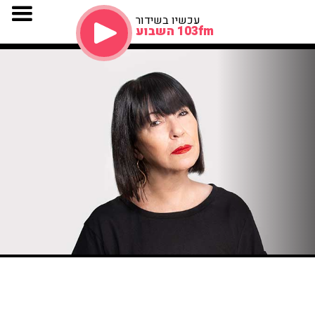
עכשיו בשידור
103fm השבוע