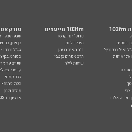
103
103fm מייעצים
פודקאסט
ע
פרופ' רפי קרסו
שבע תשע - 
ובן כספית
מיכל דליות
בן וינון, בקיצו
ל ואיל ברקוביץ'
ד"ר מאיה רוזמן
סג"ל וברקו -
ואלי אוחנה
הרב אפרים בן צבי
ספורט, בקיצו
שיחות לילה
שניים עד ארב
ספורט
קרסו יוצא לא
ל
ככה קמתי
סף
הכול פתוח - א
 צבי
מילים ולחן
ן ואריה אלדד
ארכיון 103fm