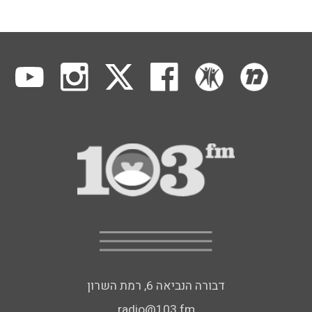
דבורה הנביאה 6, רמת השרון
radio@103.fm