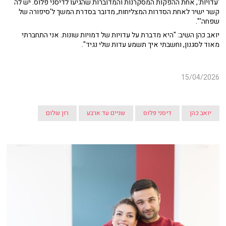
'עדויות', אחת ההפקות המסקרנות והמדוברות שהגיעו לדיסני פלוס. יש לה
קשר ישיר לאחת הסדרות המצליחות, מדובר בסדרת המשך ל'סיפורה של
שפחה'".
יואב כהן השיב: "היא מדברת על עדויות של דמויות שונות. אני התחברתי
מאוד לסגנון, וחשבתי איך תשמע עדות שלי נגיד".
15/04/2026
יואב כהן
דיסני פלוס
שניים עד ארבע
רון שלום