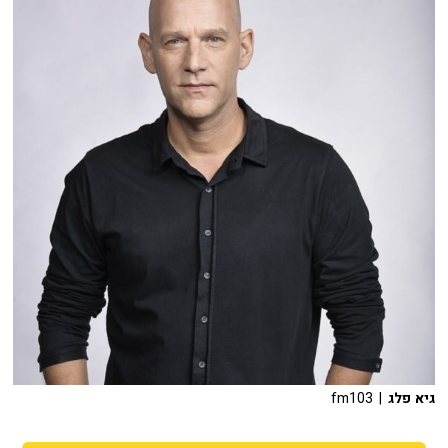
גיא פלג
| fm103