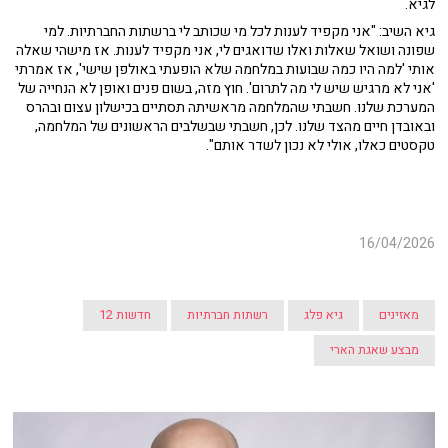
לגיא.
גיא השיב: "אני מקפיד לענות לכל מי שכותב לי ברשתות החברתיות. למי
שפונה ושואל שאלות ואלו שדואגים לי, אני מקפיד לענות. אז מישהי שאלה
אותי 'למה היו כמה שבועות במלחמה שלא הופעתי באולפן שישי', אז אמרתי
'אני לא מרגיש שיש לי מה לתרום'. חוץ מזה, בשום פנים ואופן לא הנחייה של
המערכת שלנו. חשבתי שהמלחמה מראשיתה תסתיים בכישלון עצום ובהרס
ובאובדן חיים מהצד שלנו. לכן, חשבתי שבשלבים הראשונים של המלחמה,
טקסטים כאלו, אולי לא נכון לשדר אותם".
16/04/2026
מאזינים
גיא פלג
רשתות חברתיות
חדשות 12
מבצע שאגת הארי